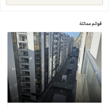
قوائم مماثلة