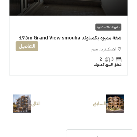
مشروعات الاسكندرية
شقة مميزه بكمباوند 173m Grand View smouha
التفاصيل
الاسكندرية, مصر
2
3
شقق للبيع, كمبوند
السابق
التالى