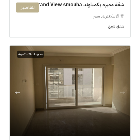
شقة مميزه بكمباوند 194m Grand View smouha
التفاصيل
الاسكندرية, مصر
شقق للبيع
مشروعات الاسكندرية