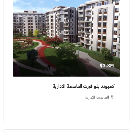
8M$
3.8M$
ط حتي
كمبوند بلو فيرت العاصمة الادارية
مشرو
العاصمة الادارية
ا
ستودي