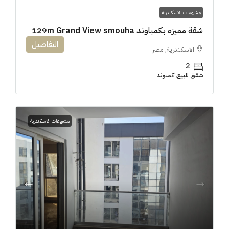
مشروعات الاسكندرية
شقة مميزه بكمباوند 129m Grand View smouha
التفاصيل
الاسكندرية, مصر
2
شقق للبيع, كمبوند
مشروعات الاسكندرية