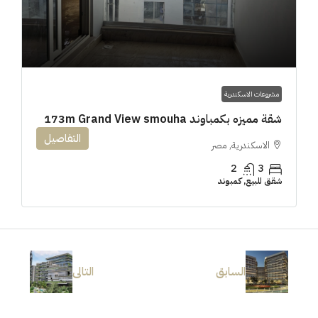
مشروعات الاسكندرية
شقة مميزه بكمباوند 173m Grand View smouha
التفاصيل
الاسكندرية, مصر
2
3
شقق للبيع, كمبوند
السابق
التالى