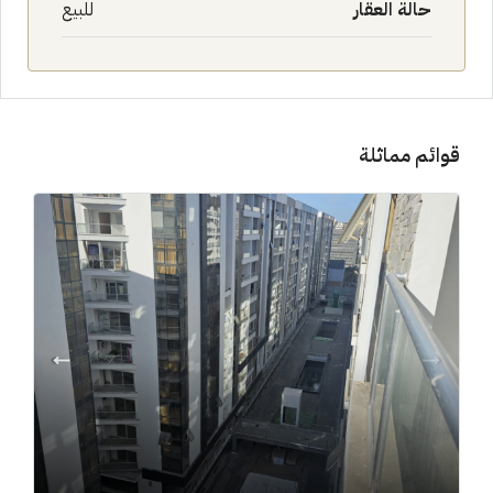
حالة العقار
للبيع
قوائم مماثلة