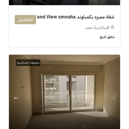
شقة مميزه بكمباوند 194m Grand View smouha
التفاصيل
الاسكندرية, مصر
شقق للبيع
مشروعات الاسكندرية