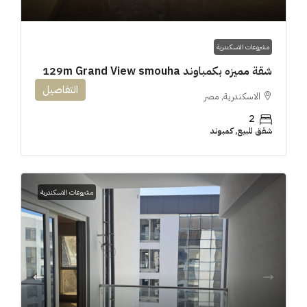
مشروعات الاسكندرية
شقة مميزه بكمباوند 129m Grand View smouha
التفاصيل
الاسكندرية, مصر
2
شقق للبيع, كمبوند
مشروعات الاسكندرية