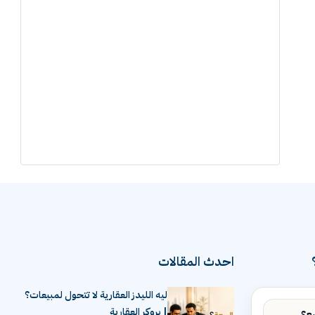
احدث المقالات
ليه الليدز العقارية لا تتحول لمبيعات؟
| بروكر العقارية