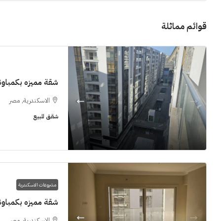
قوائم مماثلة
11M$
شقة مميزه بكمباوند  Grand View smouha
الاسكندرية, مصر
شقق للبيع
سنوات [اب
الشيخ زايد
شقق للبيع, فل
مشروعات الاسكندرية
شقة مميزه بكمباوند  Grand View smouha
الاسكندرية, مصر