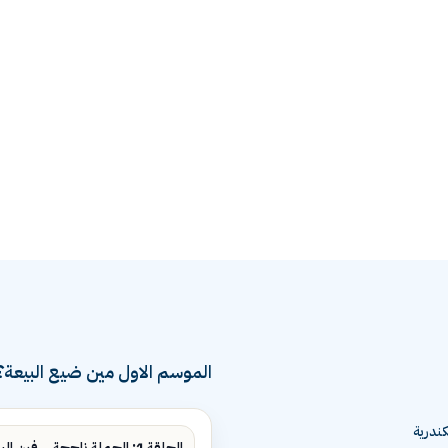
الموسم الاول مين ضيع البيعة؟
ندرية
الحلقة 1: الحملة ناجحة... فين البيع؟