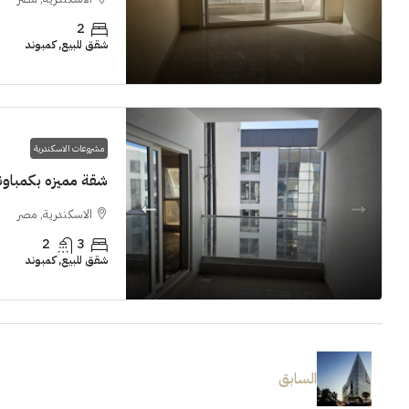
2
شقق للبيع, كمبوند
مشروعات الاسكندرية
شقة مميزه بكمباوند  Grand View smouha
الاسكندرية, مصر
2
3
شقق للبيع, كمبوند
السابق