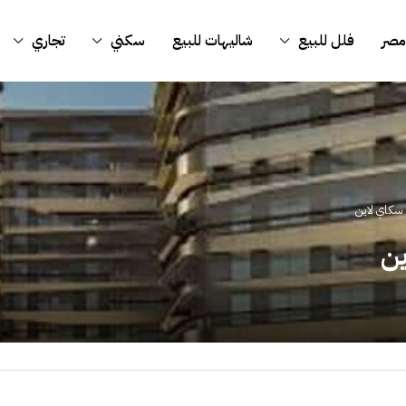
مصر
فلل للبيع
شاليهات للبيع
سكني
تجاري