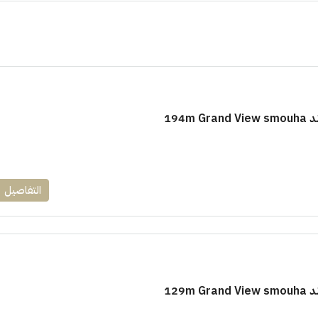
194m
١٧٥٠٠٠٠
ابراج زيد الشيخ زايد 10 % و قسط 6
راج ساويرس]
وقسط حتي ١٠ سنوات ( عاين وحدتك)
التفاصيل
العاصمة الادارية
ل, كمبوند
شقق للبيع, كمبوند
129m