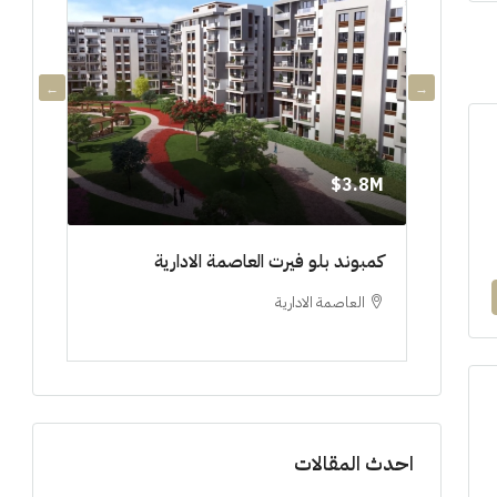
3.8M$
3.8M$
دي جويا ٣ العاصمة الادارية ادفع ١٠%
كمبوند بلو فيرت العاصمة الادارية
مشروع 
العاصمة الادارية
العلم
ستوديو, 
احدث المقالات