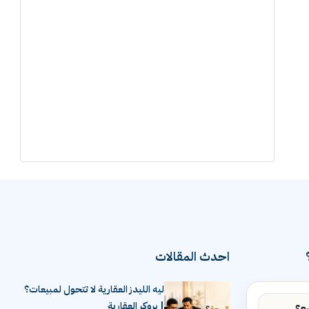
احدث المقالات
ليه الليدز العقارية لا تتحول لمبيعات؟
| بروكر العقارية