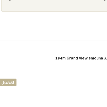
١٧٥٠٠٠٠
ابراج زيد الشيخ زايد 10 % و قسط 6
194m
راج ساويرس]
وقسط حتي ١٠ سنوات ( عاين وحدتك)
العاصمة الادارية
ل, كمبوند
شقق للبيع, كمبوند
التفاصيل