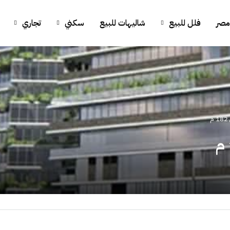
مصر
فلل للبيع
شاليهات للبيع
سكني
تجاري