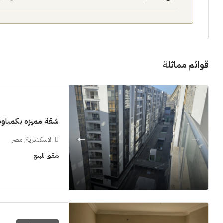
قوائم مماثلة
11M$
شقة مميزه بكمباوند  Grand View smouha
سنوات [اب
الاسكندرية, مصر
الشيخ زايد
شقق للبيع
شقق للبيع, فل