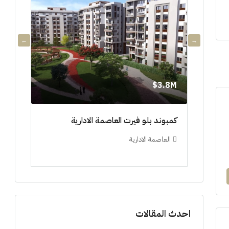
3.8M$
3.8M$
دي جويا ٣ العاصمة الادارية ادفع ١٠%
كمبوند بلو فيرت العاصمة الادارية
مشروع 
العاصمة الادارية
العلم
ستوديو, 
احدث المقالات