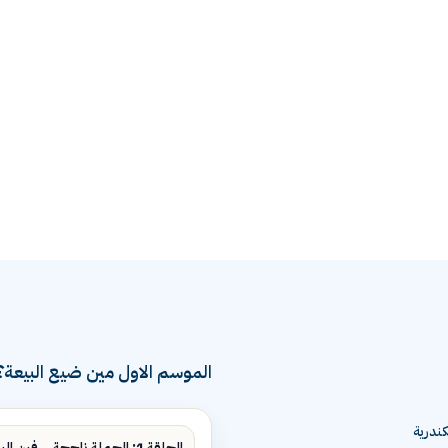
الموسم الاول مين ضيع البيعة؟
ندرية
الحلقة 1: الحملة ناجحة... فين البيع؟