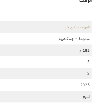
الوصف
العروبة سكاي لاين
سموحة – الإسكندرية
182 م
3
2
2025
للبيع