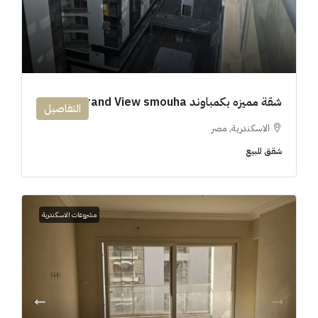
شقة مميزه بكمباوند 194m Grand View smouha
التفاصيل
الاسكندرية, مصر
شقق للبيع
مشروعات الاسكندرية