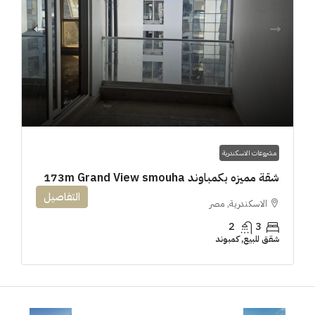
مشروعات الاسكندرية
شقة مميزه بكمباوند 173m Grand View smouha
التفاصيل
الاسكندرية, مصر
2
3
شقق للبيع, كمبوند