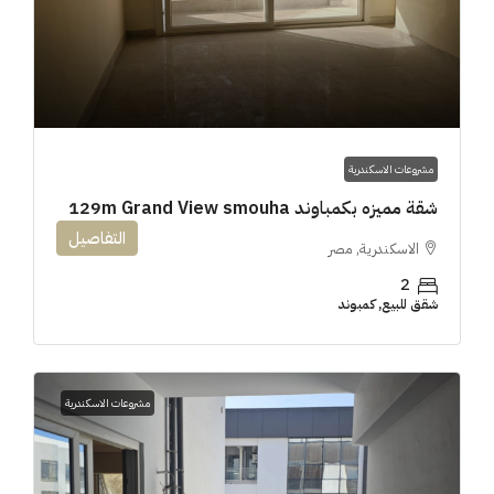
مشروعات الاسكندرية
شقة مميزه بكمباوند 129m Grand View smouha
التفاصيل
الاسكندرية, مصر
2
شقق للبيع, كمبوند
مشروعات الاسكندرية