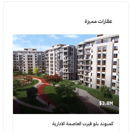
عقارات مميزة
8M$
3.8M$
ط حتي
كمبوند بلو فيرت العاصمة الادارية
مشرو