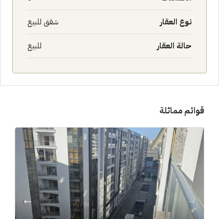
نوع العقار
شقق للبيع
حالة العقار
للبيع
قوائم مماثلة