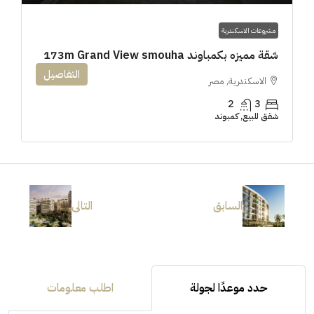
مشروعات الاسكندرية
شقة مميزه بكمباوند 173m Grand View smouha
التفاصيل
الاسكندرية, مصر
2
3
شقق للبيع, كمبوند
السابق
التالى
حدد موعدًا لجولة
اطلب معلومات