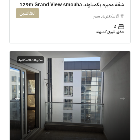
شقة مميزه بكمباوند 129m Grand View smouha
التفاصيل
الاسكندرية, مصر
2
شقق للبيع, كمبوند
مشروعات الاسكندرية