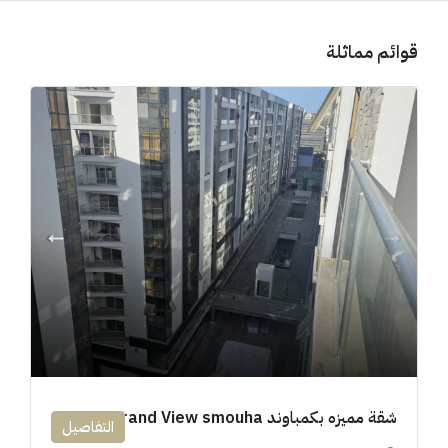
قوائم مماثلة
شقة مميزه بكمباوند 194m Grand View smouha
التفاصيل