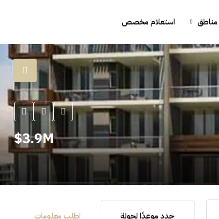
مناطق
استعلام مخصص
3.9M$
حدد موعدًا لجولة
اطلب معلومات