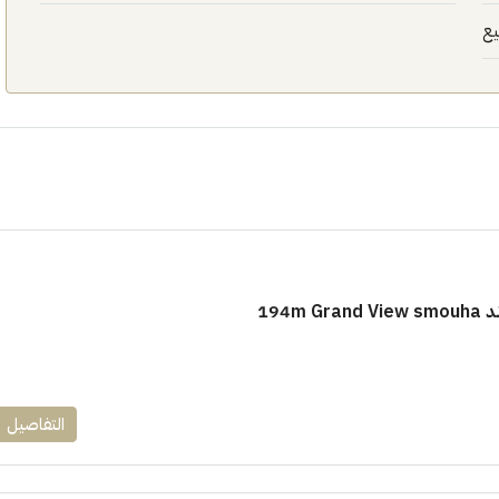
يع
١٧٥٠٠٠٠
ابراج زيد الشيخ زايد 10 % و قسط 6
راج ساويرس]
وقسط حتي ١٠ سنوات ( عاين وحدتك)
194m
العاصمة الادارية
ل, كمبوند
شقق للبيع, كمبوند
التفاصيل