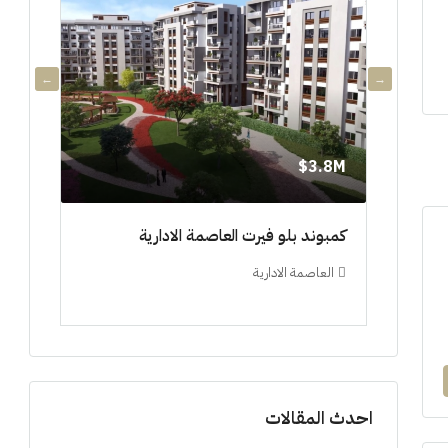
3.8M$
3.8M$
دي جويا ٣ العاصمة الادارية ادفع ١٠%
كمبوند بلو فيرت العاصمة الادارية
مشروع 
العاصمة الادارية
العلم
ستوديو, 
احدث المقالات