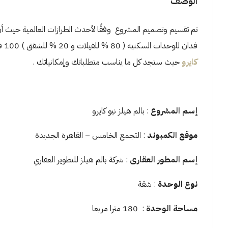
الوصف
فدان للوحدات السكنية ( 80 % للفيلات و 20 % للشقق ) 100 فدان للخدمات , احصل الآن على وحدتك
كايرو
حيث ستجد كل ما يناسب متطلباتك وإمكانياتك .
إسم المشروع
: بالم هيلز نيو كايرو
موقع الكمبوند
: التجمع الخامس – القاهرة الجديدة
إسم المطور العقارى
: شركة بالم هيلز للتطوير العقاري
نوع الوحدة
: شقة
مساحة الوحدة
: 180 مترا مربعا