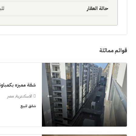
حالة العقار
للب
قوائم مماثلة
11M$
سنوات [اب
شقة مميزه بكمباوند  Grand View smouha
الشيخ زايد
الاسكندرية, مصر
شقق للبيع, فل
شقق للبيع