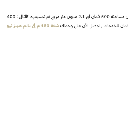
تم تقسيم وتصميم المشروع وفقًا لأحدث الطرازات العالمية حيث أن مساحته 500 فدان أي 2.1 مليون متر مربع تم تقسيمهم كالتالي : 400
شقة 180 م فى بالم هيلز نيو
الأربعاء
الخميس
الجمعة
21
20
19
أغسطس
أغسطس
أغسطس