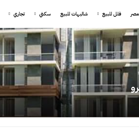
مصر
فلل للبيع
شاليهات للبيع
سكني
تجاري