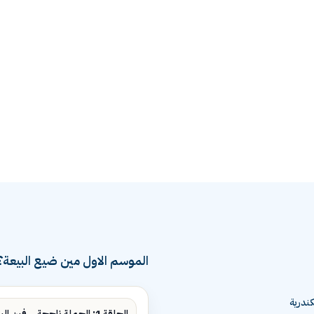
الموسم الاول مين ضيع البيعة؟
ندرية
الحلقة 1: الحملة ناجحة... فين البيع؟