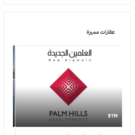
عقارات مميزة
11M$
٠٠٠٠