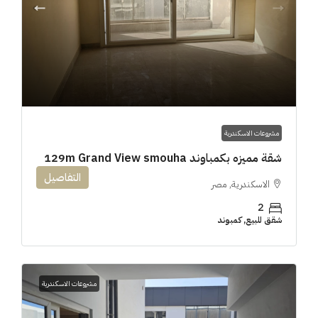
مشروعات الاسكندرية
شقة مميزه بكمباوند 129m Grand View smouha
التفاصيل
الاسكندرية, مصر
2
شقق للبيع, كمبوند
مشروعات الاسكندرية