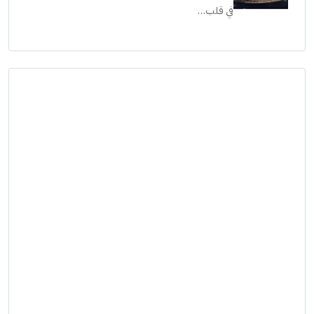
جريان: رؤية مستقبلية للحياة الفاخرة على ضفاف النيل
في قلب…