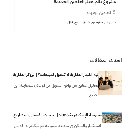
ابراج زيد الشيخ زايد 10 % و قسط 6 سنوات [ابراج
ساويرس]
١٠ سنوات ( عاين وحدتك)
الشيخ زايد
ا
شقق للبيع, فلل, كمبوند
شقق ل
احدث المقالات
ليه الليدز العقارية لا تتحول لمبيعات؟ | بروكر العقارية
تحليل عقاري من واقع السوق من الإعلان للمعاينة: أين
تضيع…
سموحة الإسكندرية 2026 | تحديث الأسعار والمشاريع