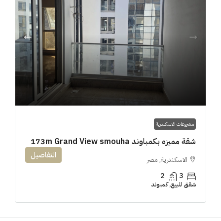
مشروعات الاسكندرية
شقة مميزه بكمباوند 173m Grand View smouha
التفاصيل
الاسكندرية, مصر
2
3
شقق للبيع, كمبوند