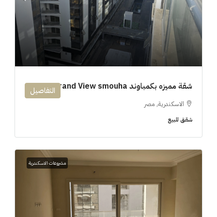
شقة مميزه بكمباوند 194m Grand View smouha
التفاصيل
الاسكندرية, مصر
شقق للبيع
مشروعات الاسكندرية