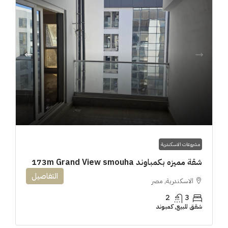
مشروعات الاسكندرية
شقة مميزه بكمباوند 173m Grand View smouha
التفاصيل
الاسكندرية, مصر
2
3
شقق للبيع, كمبوند