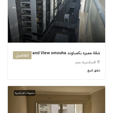
شقة مميزه بكمباوند 194m Grand View smouha
التفاصيل
الاسكندرية, مصر
شقق للبيع
مشروعات الاسكندرية