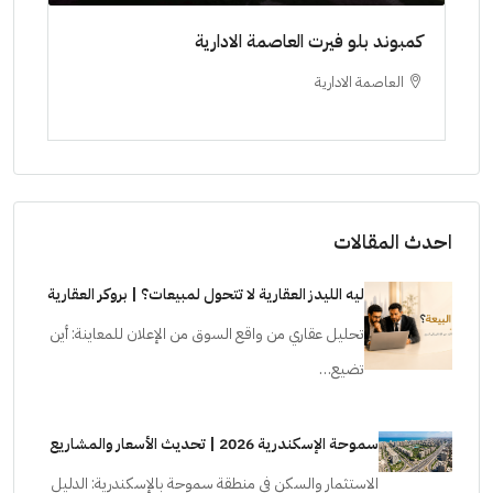
ط حتي
كمبوند بلو فيرت العاصمة الادارية
مشرو
العاصمة الادارية
ا
ستودي
احدث المقالات
ليه الليدز العقارية لا تتحول لمبيعات؟ | بروكر العقارية
تحليل عقاري من واقع السوق من الإعلان للمعاينة: أين
تضيع…
سموحة الإسكندرية 2026 | تحديث الأسعار والمشاريع
الاستثمار والسكن في منطقة سموحة بالإسكندرية: الدليل