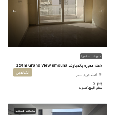
مشروعات الاسكندرية
شقة مميزه بكمباوند 129m Grand View smouha
التفاصيل
الاسكندرية, مصر
2
شقق للبيع, كمبوند
مشروعات الاسكندرية