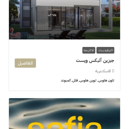
اكبر فترة سداد
الاكثر بحثا
جيزين أليكس ويست
التفاصيل
الاسكندرية
تاون هاوس, توين هاوس, فلل, كمبوند