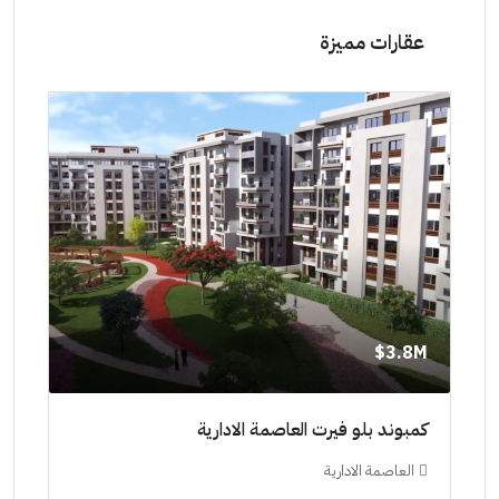
عقارات مميزة
8M$
3.8M$
ط حتي
كمبوند بلو فيرت العاصمة الادارية
مشرو
العاصمة الادارية
ال