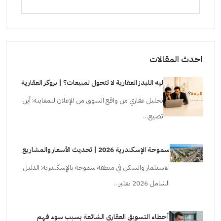
ستودي
احدث المقالات
ليه الليدز العقارية لا تتحول لمبيعات؟ | بروكر العقارية
تحليل عقاري من واقع السوق من الإعلان للمعاينة: أين
تضيع…
سموحة الإسكندرية 2026 | تحديث الأسعار والمشاريع
الاستثمار والسكن في منطقة سموحة بالإسكندرية: الدليل
الشامل 2026 تعتبر…
أخطاء التسويق العقاري الشائعة بسبب سوء فهم