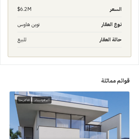
السعر
6.2M$
نوع العقار
توين هاوس
حالة العقار
للبيع
قوائم مماثلة
اكبر فترة سداد
الاكثر بحثا