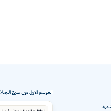
الموسم الاول مين ضيع البيعة؟
ندرية
الحلقة 1: الحملة ناجحة... فين البيع؟