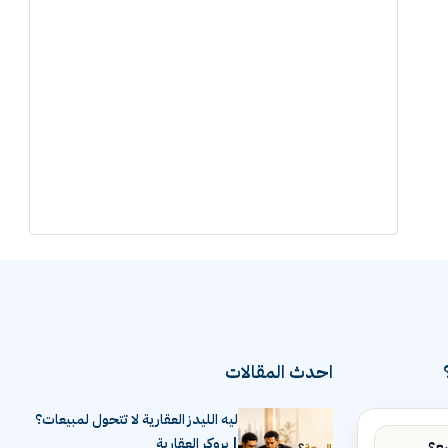
احدث المقالات
ليه الليدز العقارية لا تتحول لمبيعات؟
| بروكر العقارية