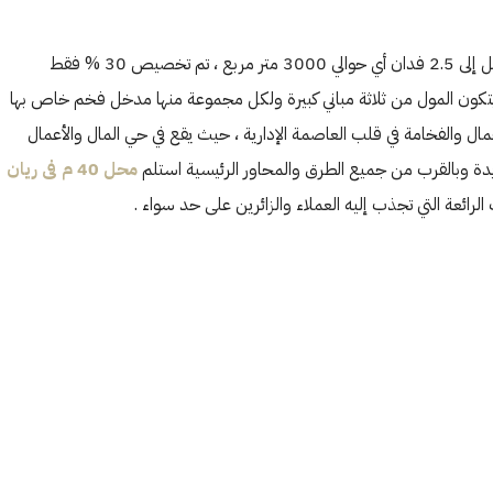
مول ريان تاور العاصمة الادارية الجديدة مُقام على مساحة كبيرة تصل إلى 2.5 فدان أي حوالي 3000 متر مربع ، تم تخصيص 30 % فقط
والخدمات الترفيهية ، يتكون المول من ثلاثة مباني كبيرة ولكل مجموعة منها مدخل فخم خاص بها
ال والفخامة في قلب العاصمة الإدارية ، حيث يقع في حي المال والأعمال
ديدة وبالقرب من جميع الطرق والمحاور الرئيسية استلم
محل 40 م فى ريان
الأثنين
الثلاثاء
الأربعاء
رائعة التي تجذب إليه العملاء والزائرين على حد سواء .
19
18
17
أغسطس
أغسطس
أغسطس