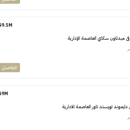
9.5M$
ر
التفاصيل
9M$
ر