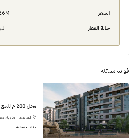
السعر
2.6M$
حالة العقار
للب
11M$
قوائم مماثلة
سنوات [اب
الشيخ زايد
شقق للبيع, فل
محل 200 م للبيع فى كابيتال هايتس العاصمة الإدارية
العاصمة الادارية, مص
مكاتب تجارية