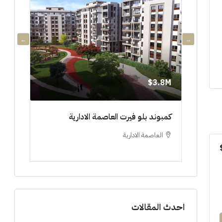
3.8M$
3.8M$
دي جويا ٣ العاصمة الادارية ادفع ١٠%
كمبوند بلو فيرت العاصمة الادارية
مشروع 
العاصمة الادارية
العلم
ستوديو, 
احدث المقالات