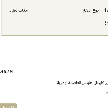
نوع العقار
مكاتب تجارية
يع
١٧٥٠٠٠٠
ابراج زيد الشيخ زايد 10 % و قسط 6
راج ساويرس]
وقسط حتي ١٠ سنوات ( عاين وحدتك)
18.3M$
العاصمة الادارية
ل, كمبوند
شقق للبيع, كمبوند
ر
التفاصيل