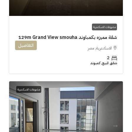
مشروعات الاسكندرية
شقة مميزه بكمباوند 129m Grand View smouha
التفاصيل
الاسكندرية, مصر
2
شقق للبيع, كمبوند
مشروعات الاسكندرية