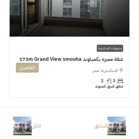
مشروعات الاسكندرية
شقة مميزه بكمباوند 173m Grand View smouha
التفاصيل
الاسكندرية, مصر
2
3
شقق للبيع, كمبوند
السابق
التالى