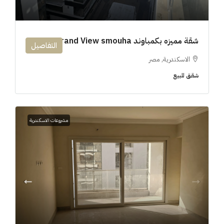
شقة مميزه بكمباوند 194m Grand View smouha
التفاصيل
الاسكندرية, مصر
شقق للبيع
مشروعات الاسكندرية