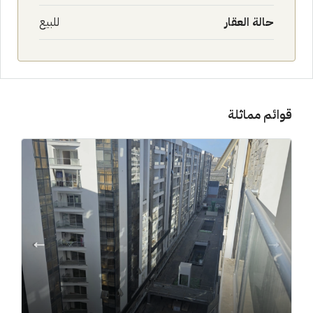
حالة العقار
للبيع
قوائم مماثلة