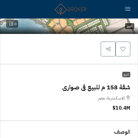
0
للبيع
للبيع
شقة 158 م للبيع فى صوارى
الاسكندرية, مصر
10.4M$
الوصف