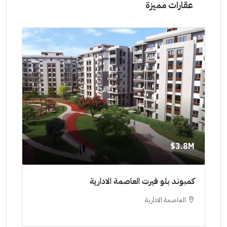
عقارات مميزة
3.8M$
3.8M$
كمبوند بلو فيرت العاصمة الادارية
مشروع ا
العاصمة الادارية
العلم
ستوديو, 