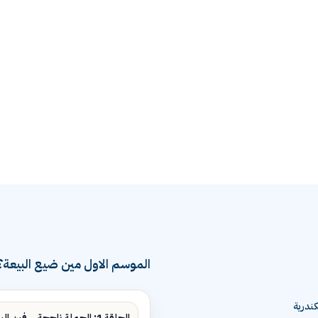
الموسم الاول مين ضيع البيعة؟
ندرية
الحلقة 1: الحملة ناجحة... فين البيع؟