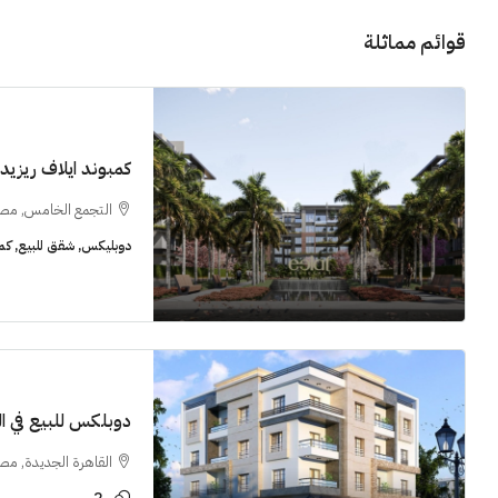
قوائم مماثلة
كمبوند ايلاف ريزي
11M$
التجمع الخامس, مص
دوبليكس, شقق للبيع, كم
سنوات [اب
الشيخ زايد
شقق للبيع, فل
دوبلكس للبيع في النر
القاهرة الجديدة, مص