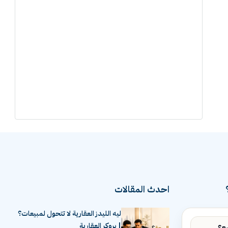
احدث المقالات
ليه الليدز العقارية لا تتحول لمبيعات؟
| بروكر العقارية