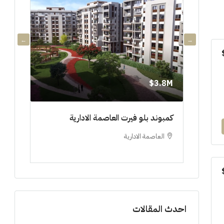
3.8M$
3.8M$
دي جويا ٣ العاصمة الادارية ادفع ١٠%
كمبوند بلو فيرت العاصمة الادارية
مشروع 
العاصمة الادارية
العلم
ستوديو, 
احدث المقالات