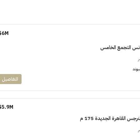
6M$
دنس التجمع الخامس
١٧٥٠٠٠٠
ر
بوند
ابراج زيد الشيخ زايد 10 % و قسط 6
التفاصيل
راج ساويرس]
وقسط حتي ١٠ سنوات ( عاين وحدتك)
العاصمة الادارية
ل, كمبوند
شقق للبيع, كمبوند
5.9M$
جس القاهرة الجديدة 175 م
ر