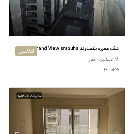
شقة مميزه بكمباوند 194m Grand View smouha
التفاصيل
الاسكندرية, مصر
شقق للبيع
مشروعات الاسكندرية