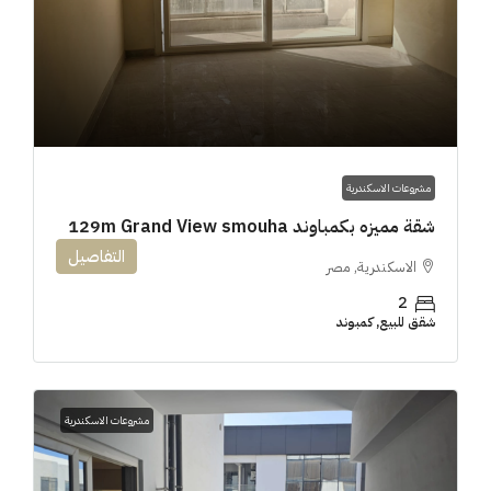
مشروعات الاسكندرية
شقة مميزه بكمباوند 129m Grand View smouha
التفاصيل
الاسكندرية, مصر
2
شقق للبيع, كمبوند
مشروعات الاسكندرية