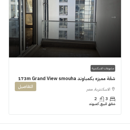
مشروعات الاسكندرية
شقة مميزه بكمباوند 173m Grand View smouha
التفاصيل
الاسكندرية, مصر
2
3
شقق للبيع, كمبوند