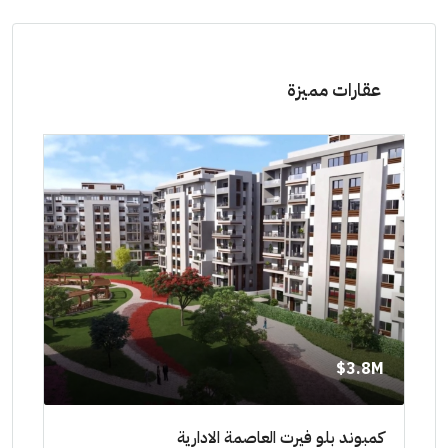
عقارات مميزة
8M$
3.8M$
ط حتي
كمبوند بلو فيرت العاصمة الادارية
مشرو