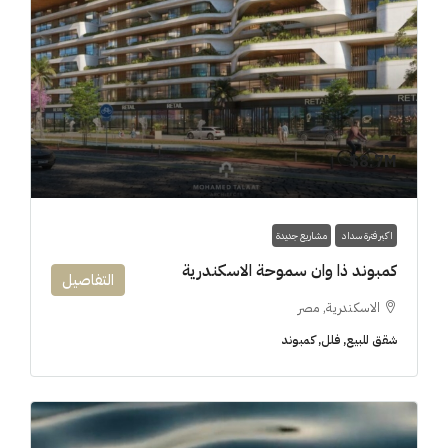
8.7M$
اكبر فترة سداد
مشاريع جديدة
كمبوند ذا وان سموحة الاسكندرية
التفاصيل
الاسكندرية, مصر
شقق للبيع, فلل, كمبوند