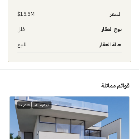
السعر
15.5M$
نوع العقار
فلل
حالة العقار
للبيع
قوائم مماثلة
اكبر فترة سداد
الاكثر بحثا