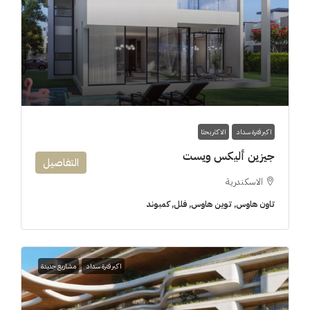
اكبر فترة سداد
الاكثر بحثا
جيزين أليكس ويست
التفاصيل
الاسكندرية
تاون هاوس, توين هاوس, فلل, كمبوند
اكبر فترة سداد
مشاريع جديدة