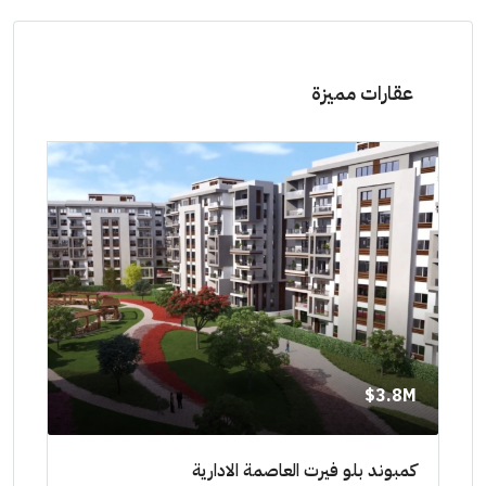
عقارات مميزة
8M$
3.8M$
ط حتي
كمبوند بلو فيرت العاصمة الادارية
مشرو