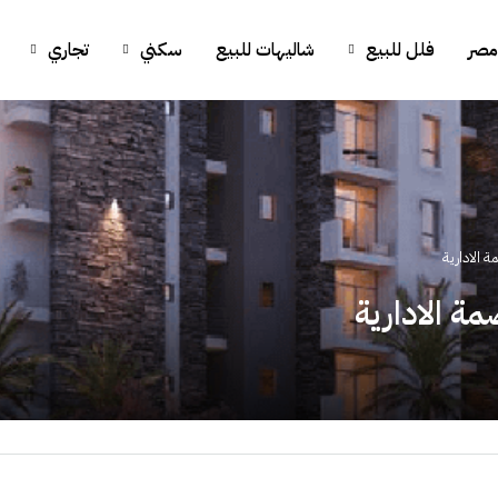
مصر
فلل للبيع
شاليهات للبيع
سكني
تجاري