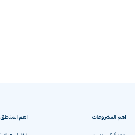
اهم المشروعات
اهم المناطق
جيزين أليكس ويست
شقق للبيع بالاسك