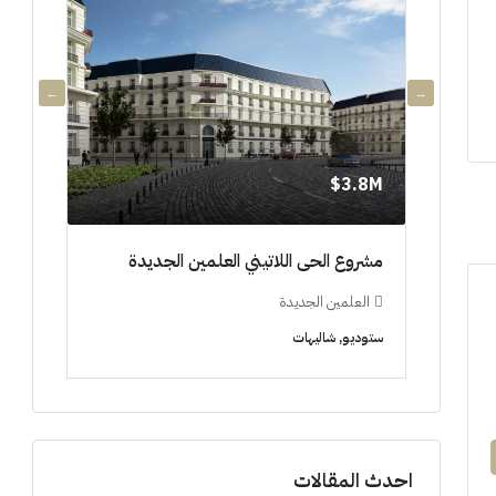
10M$
3.8M$
مشروع الحى اللاتيني العلمين الجديدة
مراسي 
000,000
العلمين الجديدة
الساح
ستوديو, شاليهات
شاليهات,
احدث المقالات