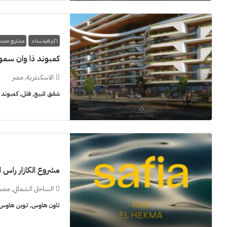
اكبر فترة سداد
مشاريع جديدة
كمبوند ذا وان سمو
الاسكندرية, مصر
شقق للبيع, فلل, كمبوند
مشروع الكازار راس 
الساحل الشمالي, مصر
تاون هاوس, توين هاوس, 