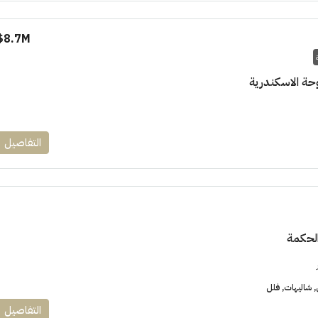
8.7M$
حة الاسكندرية
التفاصيل
الحكمة
شاليهات, فلل
التفاصيل