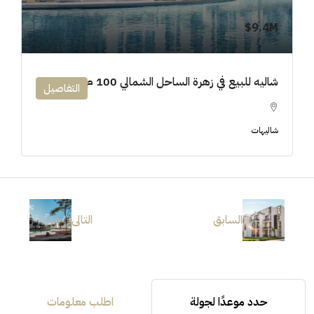
9.4M$
شاليه للبيع في زهرة الساحل الشمالي 100 م
التفاصيل
شاليهات
السابق
التالى
حدد موعدًا لجولة
اطلب معلومات