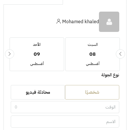
Mohamed khaled
السبت
الأحد
09
08
أغسطس
أغسطس
نوع الجولة
شخصيًا
محادثة فيديو
الوقت