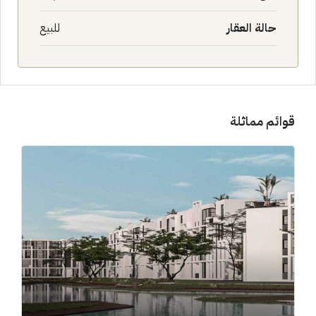
حالة العقار
للبيع
قوائم مماثلة