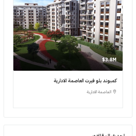
8M$
3.8M$
ط حتي
كمبوند بلو فيرت العاصمة الادارية
مشرو
العاصمة الادارية
ا
ستودي
احدث المقالات