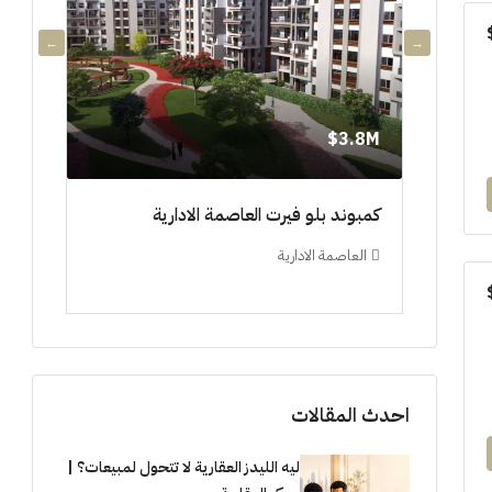
3.8M$
3.8M$
دي جويا ٣ العاصمة الادارية ادفع ١٠%
كمبوند بلو فيرت العاصمة الادارية
مشروع 
العاصمة الادارية
العلم
ستوديو, 
احدث المقالات
ليه الليدز العقارية لا تتحول لمبيعات؟ |