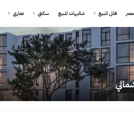
مصر
فلل للبيع
شاليهات للبيع
سكني
تجاري