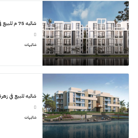
شاليه 75 م للبيع في زهرة الساحل الشمالي
11M$
شاليهات
سنوات [اب
الشيخ زايد
شقق للبيع, فل
شاليه للبيع في زهرة ا
شاليهات