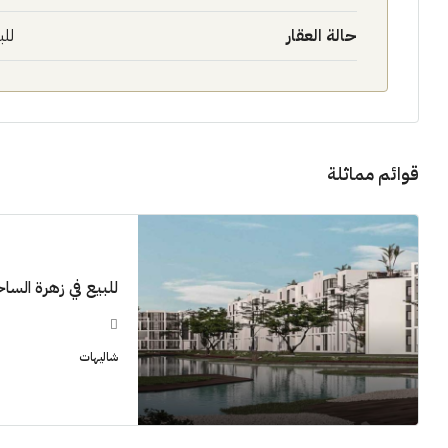
حالة العقار
للب
قوائم مماثلة
للبيع في زهرة الساحل 
شاليهات