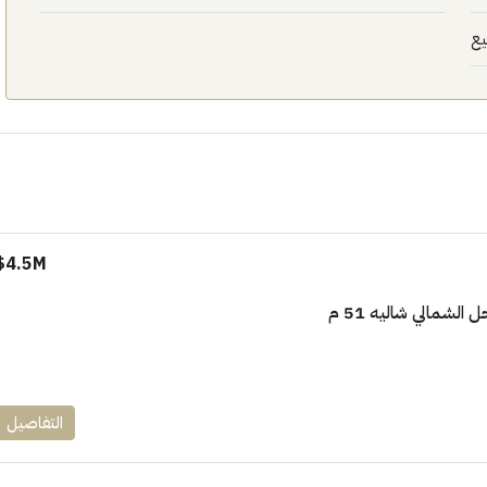
يع
4.5M$
الشمالي شاليه 51 م
التفاصيل