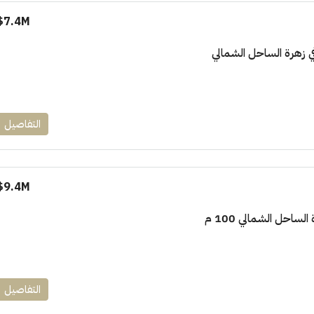
7.4M$
١٧٥٠٠٠٠
التفاصيل
ابراج زيد الشيخ زايد 10 % و قسط 6
راج ساويرس]
وقسط حتي ١٠ سنوات ( عاين وحدتك)
العاصمة الادارية
9.4M$
ل, كمبوند
شقق للبيع, كمبوند
لساحل الشمالي 100 م
التفاصيل