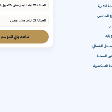
الحلقة 2: ليه الليدز مش بتتحول لمبيعات؟
ة الادارية
مع الخامس
الحلقة 3: الليد مش عميل
زايد
شاهد باقي الموسم
لساحل الشمالي
عين السخنة
 الاسكندرية