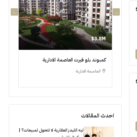
3.8M$
3.8M$
دي جويا ٣ العاصمة الادارية ادفع ١٠%
كمبوند بلو فيرت العاصمة الادارية
مشروع 
العاصمة الادارية
العلم
ستوديو, 
احدث المقالات
ليه الليدز العقارية لا تتحول لمبيعات؟ |