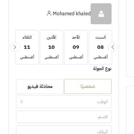
Mohamed khaled
السبت
السبت
الأحد
الأثنين
الثلاثاء
الأربع
12
11
10
09
08
22
أغسطس
أغسطس
أغسطس
أغسطس
أغسطس
أغسط
نوع الجولة
شخصيًا
محادثة فيديو
الوقت