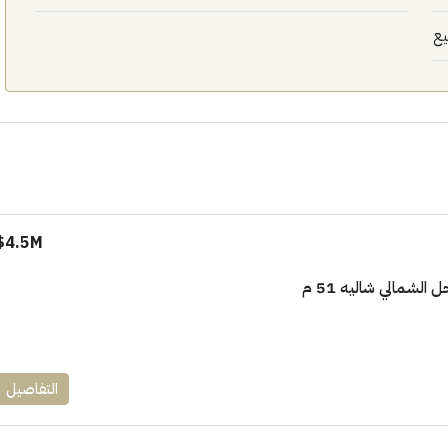
يع
4.5M$
الشمالي شاليه 51 م
التفاصيل