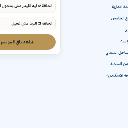
الحلقة 2: ليه الليدز مش بتتحول لمبيعات؟
ة الادارية
مع الخامس
الحلقة 3: الليد مش عميل
زايد
شاهد باقي الموسم
لساحل الشمالي
عين السخنة
 الاسكندرية