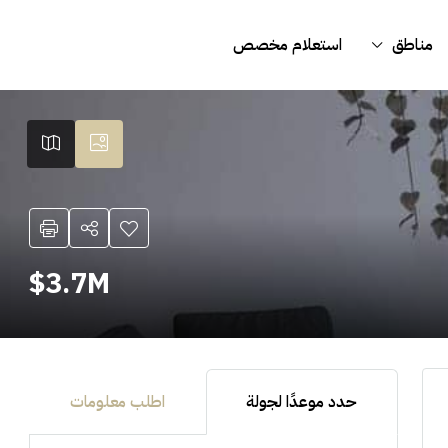
مناطق
استعلام مخصص
3.7M$
حدد موعدًا لجولة
اطلب معلومات