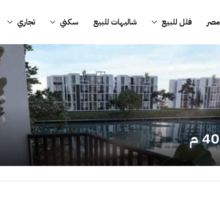
مصر
فلل للبيع
شاليهات للبيع
سكني
تجاري