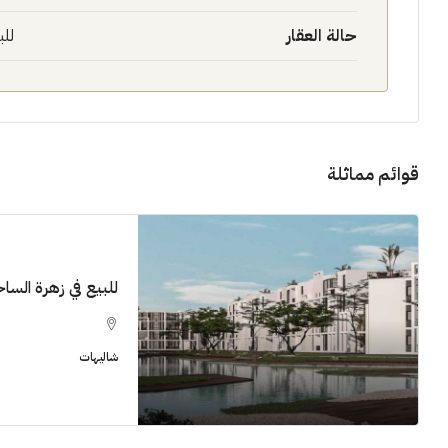
حالة العقار
للب
قوائم مماثلة
للبيع في زهرة الساحل 
شاليهات