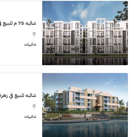
شاليه 75 م للبيع في زهرة الساحل الشمالي
11M$
شاليهات
سنوات [اب
الشيخ زايد
شقق للبيع, فل
شاليه للبيع في زهرة ا
شاليهات