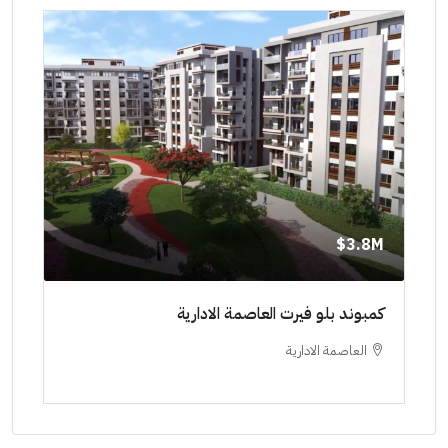
8M$
3.8M$
ط حتي
كمبوند بلو فيرت العاصمة الادارية
مشرو
العاصمة الادارية
ا
ستودي