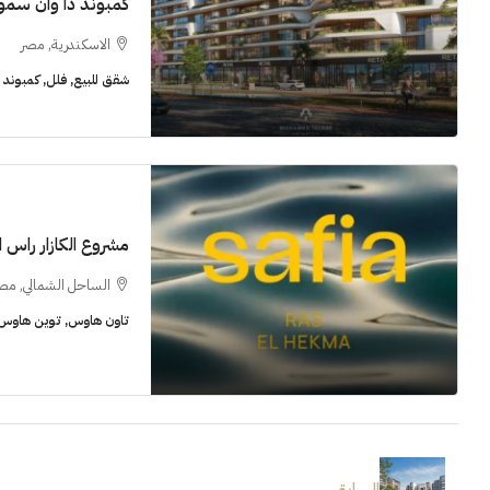
كمبوند ذا وان سمو
الاسكندرية, مصر
شقق للبيع, فلل, كمبوند
مشروع الكازار راس 
الساحل الشمالي, مص
تاون هاوس, توين هاوس, 