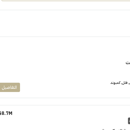
3.9M$
ت
لشمالي اسعار من
كمبوند جنوب العاصمة الادارية الجديد
العاصمة الادارية
فلل, كمبوند
التفاصيل
شقق للبيع, فلل, كمبوند
8.7M$