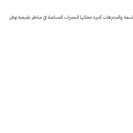
ة والمتنزهات كثيرة تتخللها البحيرات الصناعية في مناظر طبيعية توفر
الخميس
الجمعة
السبت
22
21
20
أغسطس
أغسطس
أغسطس