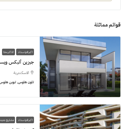
قوائم مماثلة
10M$
3.8M$
اكبر فترة سداد
الاكثر بحثا
جيزين أليكس ويس
مشروع الحى اللاتيني العلمين الجديدة
مراسي الساحل ا
الاسكندرية
10,000,000 جنيه
العلمين الجديدة
تاون هاوس, توين هاوس, 
الساحل الشمالي
ستوديو, شاليهات
شاليهات, فلل
اكبر فترة سداد
مشاريع جديدة