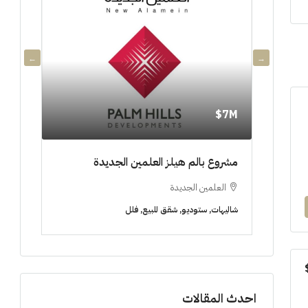
11M$
7M$
ة
مشروع بالم هيلز العلمين الجديدة
سنوات [ابر
العلمين الجديدة
الشيخ زايد
شاليهات, ستوديو, شقق للبيع, فلل
شقق للبيع, فلل
احدث المقالات