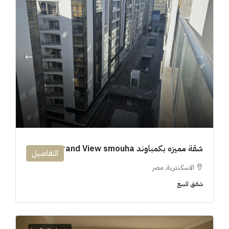
شقة مميزه بكمباوند 194m Grand View smouha
التفاصيل
الاسكندرية, مصر
شقق للبيع