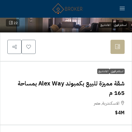
22
استلام فوري
اعادة بيع
استلام فوري
اعادة بيع
شقة مميزة للبيع بكمبوند Alex Way بمساحة
165 م
الاسكندرية, مصر
4M$