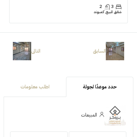
2
3
شقق للبيع, كمبوند
السابق
التالى
حدد موعدًا لجولة
اطلب معلومات
المبيعات