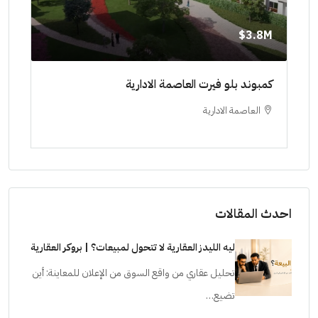
8M$
3.8M$
ط حتي
كمبوند بلو فيرت العاصمة الادارية
مشرو
العاصمة الادارية
ا
ستودي
احدث المقالات
ليه الليدز العقارية لا تتحول لمبيعات؟ | بروكر العقارية
تحليل عقاري من واقع السوق من الإعلان للمعاينة: أين
تضيع…