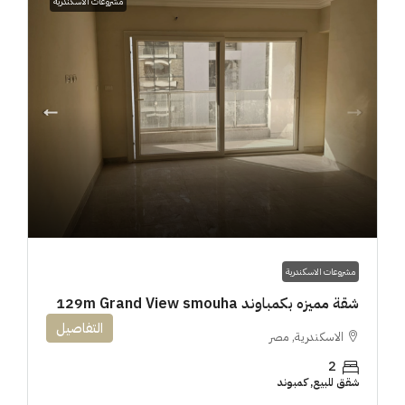
مشروعات الاسكندرية
مشروعات الاسكندرية
شقة مميزه بكمباوند 129m Grand View smouha
التفاصيل
الاسكندرية, مصر
2
شقق للبيع, كمبوند