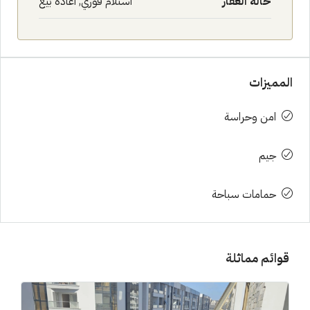
حالة العقار
استلام فوري, اعادة بيع
المميزات
امن وحراسة
جيم
حمامات سباحة
قوائم مماثلة