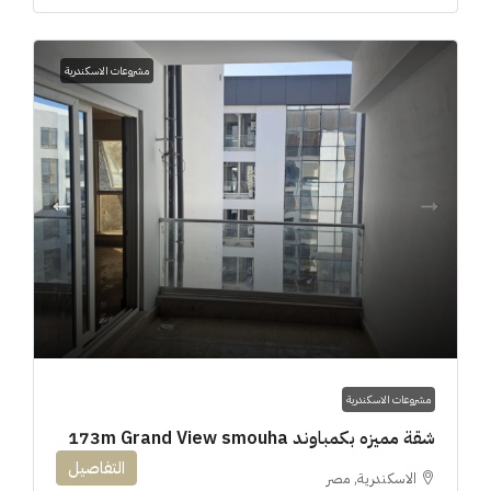
مشروعات الاسكندرية
مشروعات الاسكندرية
شقة مميزه بكمباوند 173m Grand View smouha
التفاصيل
الاسكندرية, مصر