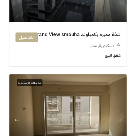
شقة مميزه بكمباوند 194m Grand View smouha
التفاصيل
الاسكندرية, مصر
شقق للبيع
مشروعات الاسكندرية