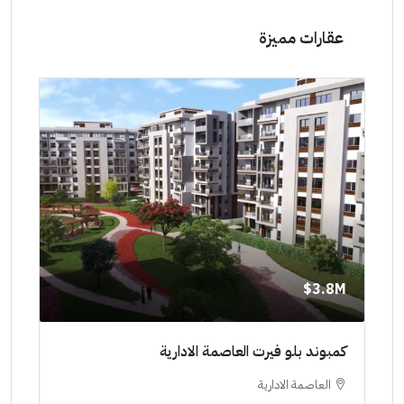
عقارات مميزة
8M$
3.8M$
ط حتي
كمبوند بلو فيرت العاصمة الادارية
مشرو
العاصمة الادارية
ا