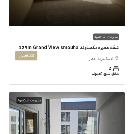
مشروعات الاسكندرية
شقة مميزه بكمباوند 129m Grand View smouha
التفاصيل
الاسكندرية, مصر
2
شقق للبيع, كمبوند
مشروعات الاسكندرية