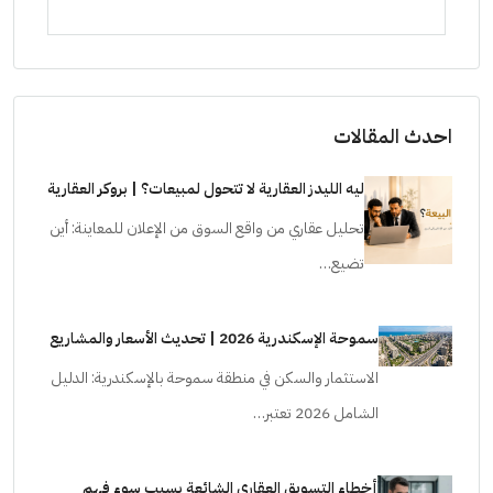
ستودي
احدث المقالات
ليه الليدز العقارية لا تتحول لمبيعات؟ | بروكر العقارية
تحليل عقاري من واقع السوق من الإعلان للمعاينة: أين
تضيع…
سموحة الإسكندرية 2026 | تحديث الأسعار والمشاريع
الاستثمار والسكن في منطقة سموحة بالإسكندرية: الدليل
الشامل 2026 تعتبر…
أخطاء التسويق العقاري الشائعة بسبب سوء فهم