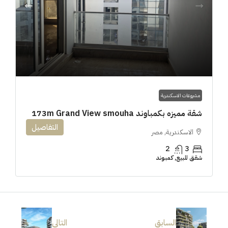
مشروعات الاسكندرية
شقة مميزه بكمباوند 173m Grand View smouha
التفاصيل
الاسكندرية, مصر
2
3
شقق للبيع, كمبوند
السابق
التالى