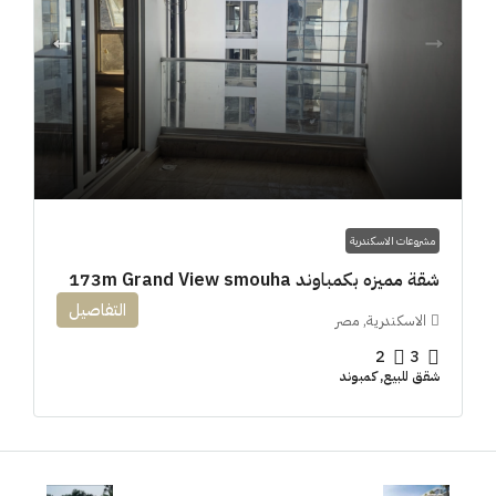
مشروعات الاسكندرية
شقة مميزه بكمباوند 173m Grand View smouha
التفاصيل
الاسكندرية, مصر
2
3
شقق للبيع, كمبوند