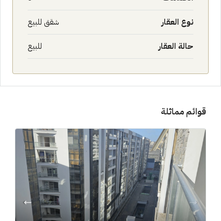
نوع العقار
شقق للبيع
حالة العقار
للبيع
قوائم مماثلة