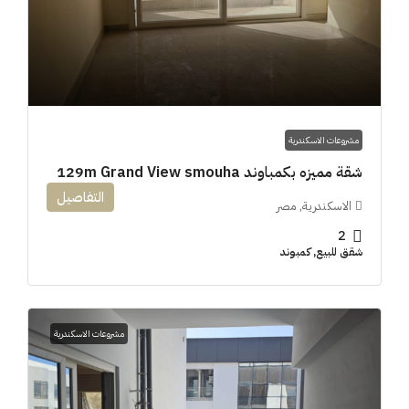
مشروعات الاسكندرية
شقة مميزه بكمباوند 129m Grand View smouha
التفاصيل
الاسكندرية, مصر
2
شقق للبيع, كمبوند
مشروعات الاسكندرية