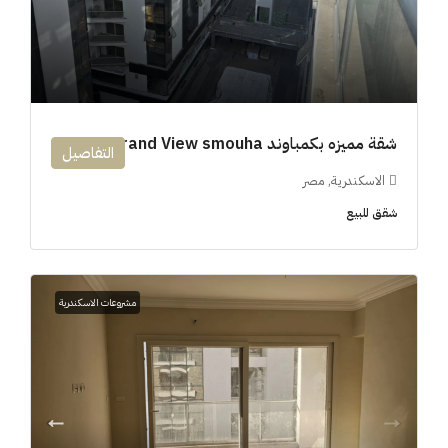
شقة مميزه بكمباوند 194m Grand View smouha
التفاصيل
الاسكندرية, مصر
شقق للبيع
مشروعات الاسكندرية