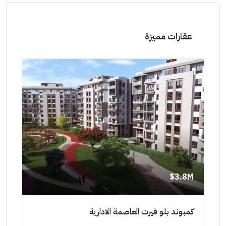
عقارات مميزة
8M$
3.8M$
ط حتي
كمبوند بلو فيرت العاصمة الادارية
مشرو