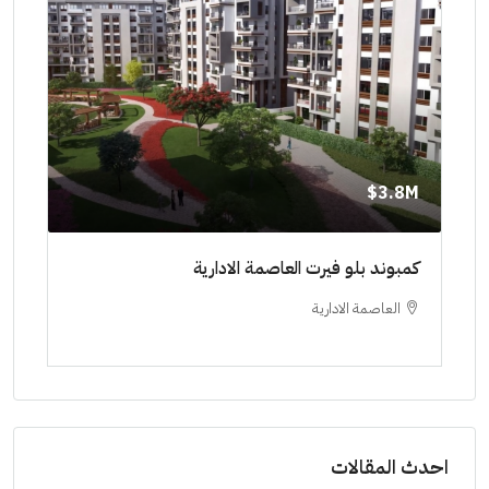
8M$
3.8M$
ط حتي
كمبوند بلو فيرت العاصمة الادارية
مشرو
العاصمة الادارية
ا
ستودي
احدث المقالات