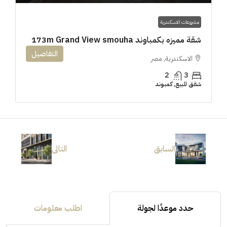
مشروعات الاسكندرية
شقة مميزه بكمباوند 173m Grand View smouha
التفاصيل
الاسكندرية, مصر
2
3
شقق للبيع, كمبوند
السابق
التالى
حدد موعدًا لجولة
اطلب معلومات