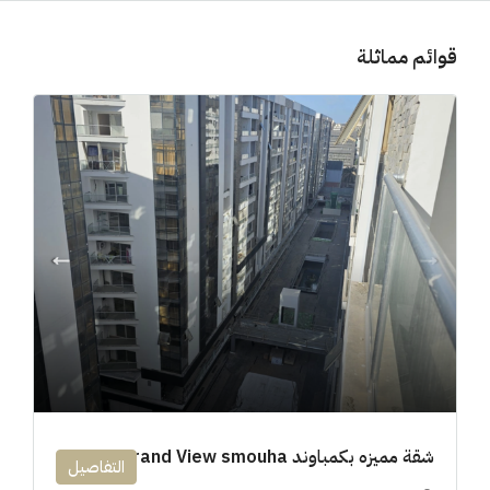
قوائم مماثلة
شقة مميزه بكمباوند 194m Grand View smouha
التفاصيل