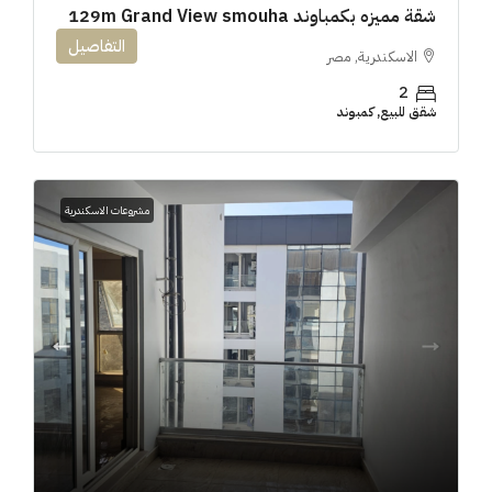
شقة مميزه بكمباوند 129m Grand View smouha
التفاصيل
الاسكندرية, مصر
2
شقق للبيع, كمبوند
مشروعات الاسكندرية