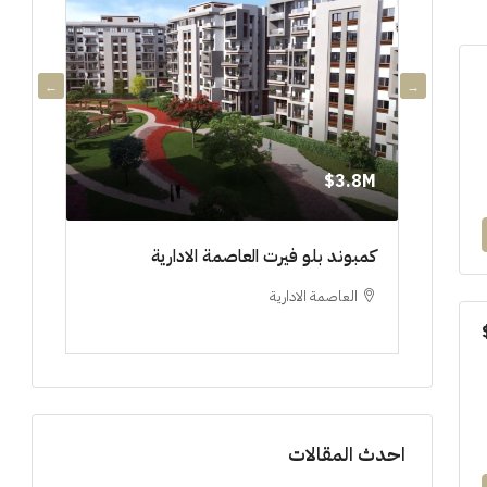
3.8M$
3.8M$
دي جويا ٣ العاصمة الادارية ادفع ١٠%
كمبوند بلو فيرت العاصمة الادارية
مشروع 
العاصمة الادارية
العلم
ستوديو, 
احدث المقالات