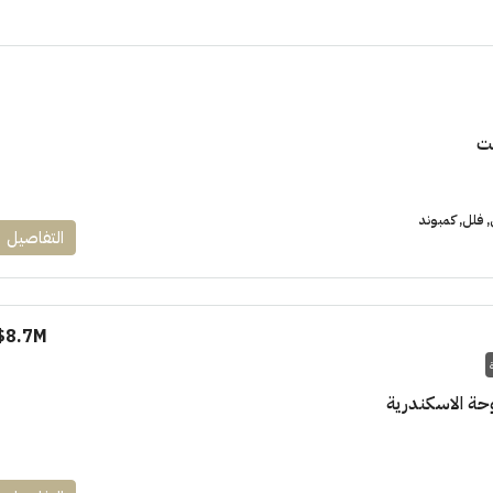
ت
١٧٥٠٠٠٠
فلل, كمبوند
التفاصيل
ابراج زيد الشيخ زايد 10 % و قسط 6
راج ساويرس]
وقسط حتي ١٠ سنوات ( عاين وحدتك)
العاصمة الادارية
8.7M$
ل, كمبوند
شقق للبيع, كمبوند
حة الاسكندرية