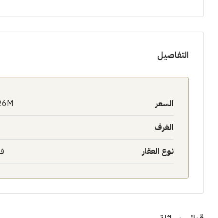
التفاصيل
السعر
26M$
الغرف
نوع العقار
فل