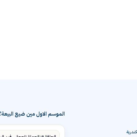
الموسم الاول مين ضيع البيعة؟
ندرية
الحلقة 1: الحملة ناجحة... فين البيع؟