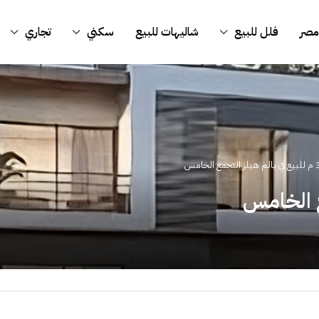
مصر
فلل للبيع
شاليهات للبيع
سكني
تجاري