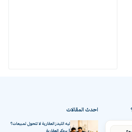
احدث المقالات
ليه الليدز العقارية لا تتحول لمبيعات؟
| بروكر العقارية