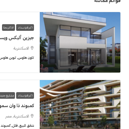
قوائم مماثلة
اكبر فترة سداد
الاكثر بحثا
جيزين أليكس ويس
11M$
الاسكندرية
تاون هاوس, توين هاوس, 
سنوات [اب
الشيخ زايد
شقق للبيع, فل
اكبر فترة سداد
مشاريع جديدة
كمبوند ذا وان سمو
الاسكندرية, مصر
شقق للبيع, فلل, كمبوند