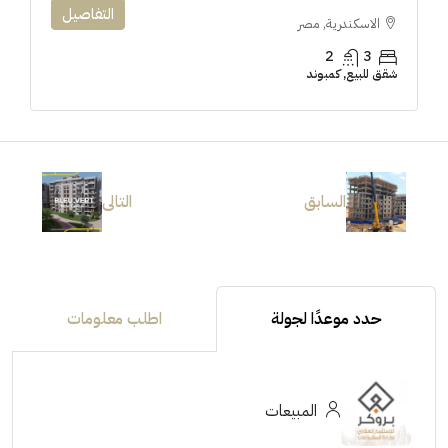
التفاصيل
الاسكندرية, مصر
2
3
شقق للبيع, كمبوند
السابق
التالى
حدد موعدًا لجولة
اطلب معلومات
المبيعات