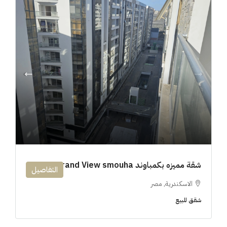
شقة مميزه بكمباوند 194m Grand View smouha
التفاصيل
الاسكندرية, مصر
شقق للبيع