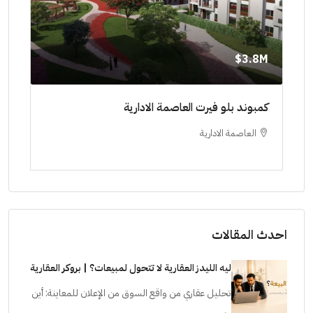
8M$
3.8M$
ط حتي
كمبوند بلو فيرت العاصمة الادارية
مشرو
العاصمة الادارية
ا
ستودي
احدث المقالات
ليه الليدز العقارية لا تتحول لمبيعات؟ | بروكر العقارية
تحليل عقاري من واقع السوق من الإعلان للمعاينة: أين