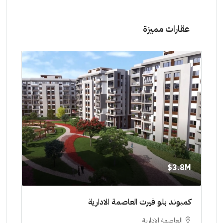
عقارات مميزة
8M$
3.8M$
ط حتي
كمبوند بلو فيرت العاصمة الادارية
مشرو
العاصمة الادارية
ا