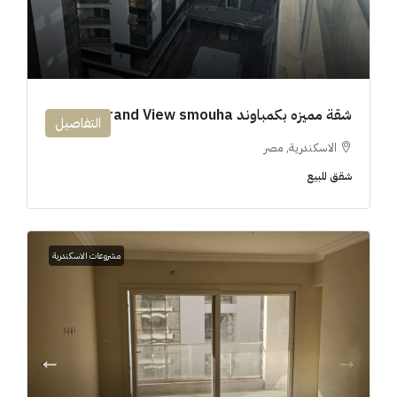
شقة مميزه بكمباوند 194m Grand View smouha
التفاصيل
الاسكندرية, مصر
شقق للبيع
مشروعات الاسكندرية