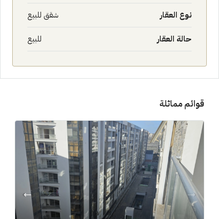
نوع العقار
شقق للبيع
حالة العقار
للبيع
قوائم مماثلة