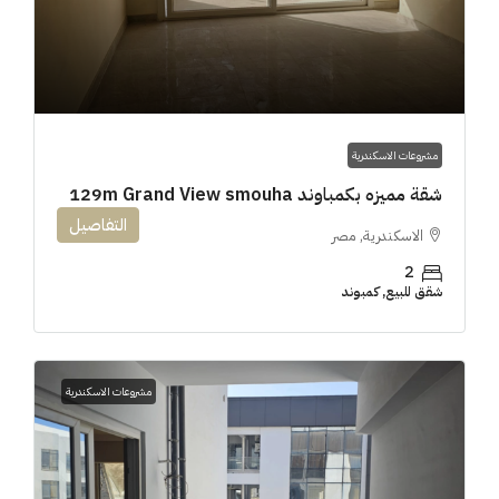
مشروعات الاسكندرية
شقة مميزه بكمباوند 129m Grand View smouha
التفاصيل
الاسكندرية, مصر
2
شقق للبيع, كمبوند
مشروعات الاسكندرية