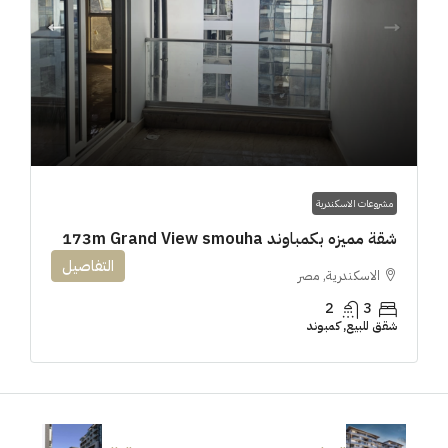
مشروعات الاسكندرية
شقة مميزه بكمباوند 173m Grand View smouha
التفاصيل
الاسكندرية, مصر
2
3
شقق للبيع, كمبوند