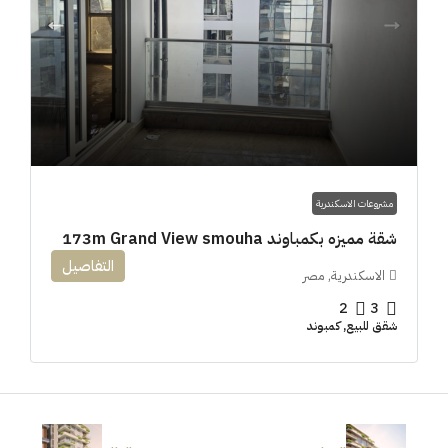
مشروعات الاسكندرية
شقة مميزه بكمباوند 173m Grand View smouha
التفاصيل
الاسكندرية, مصر
2
3
شقق للبيع, كمبوند