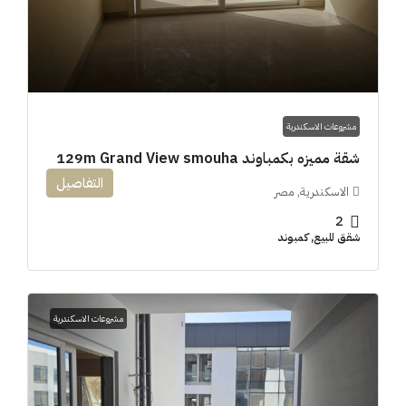
مشروعات الاسكندرية
شقة مميزه بكمباوند 129m Grand View smouha
التفاصيل
الاسكندرية, مصر
2
شقق للبيع, كمبوند
مشروعات الاسكندرية