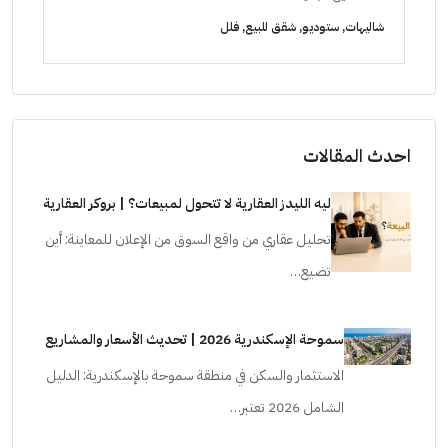
الشيخ زايد
ال
شقق للبيع, فلل, كمبوند
شقق ل
احدث المقالات
ليه الليدز العقارية لا تتحول لمبيعات؟ | بروكر العقارية
تحليل عقاري من واقع السوق من الإعلان للمعاينة: أين
تضيع…
سموحة الإسكندرية 2026 | تحديث الأسعار والمشاريع
الاستثمار والسكن في منطقة سموحة بالإسكندرية: الدليل
الشامل 2026 تعتبر…