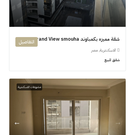
شقة مميزه بكمباوند 194m Grand View smouha
التفاصيل
الاسكندرية, مصر
شقق للبيع
مشروعات الاسكندرية