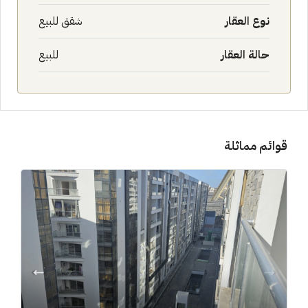
نوع العقار
شقق للبيع
حالة العقار
للبيع
قوائم مماثلة