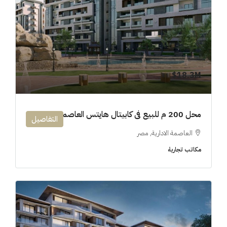
18.3M$
محل 200 م للبيع فى كابيتال هايتس العاصمة الإدارية
التفاصيل
العاصمة الادارية, مصر
مكاتب تجارية