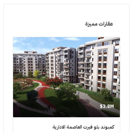
عقارات مميزة
8M$
3.8M$
ط حتي
كمبوند بلو فيرت العاصمة الادارية
مشرو