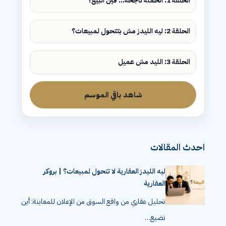
الحلقة 1: الحملة ناجحة... فين البيع؟
الحلقة 2: ليه الليدز مش بتتحول لمبيعات؟
الحلقة 3: الليد مش عميل
شاهد باقي الموسم
احدث المقالات
ليه الليدز العقارية لا تتحول لمبيعات؟ | بروكر
العقارية
تحليل عقاري من واقع السوق من الإعلان للمعاينة: أين
تضيع…