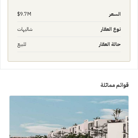
السعر
9.7M$
نوع العقار
شاليهات
حالة العقار
للبيع
قوائم مماثلة