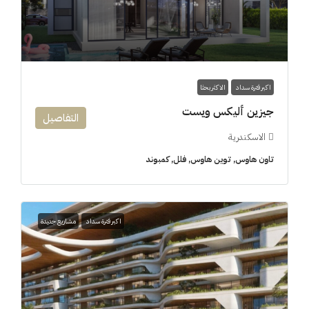
اكبر فترة سداد
الاكثر بحثا
جيزين أليكس ويست
التفاصيل
الاسكندرية
تاون هاوس, توين هاوس, فلل, كمبوند
اكبر فترة سداد
مشاريع جديدة