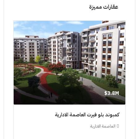
عقارات مميزة
8M$
3.8M$
ط حتي
كمبوند بلو فيرت العاصمة الادارية
مشرو
العاصمة الادارية
ال
ستودي