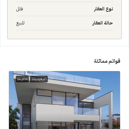
نوع العقار
فلل
حالة العقار
للبيع
قوائم مماثلة
اكبر فترة سداد
الاكثر بحثا