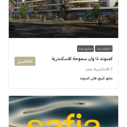
8.7M$
اكبر فترة سداد
مشاريع جديدة
كمبوند ذا وان سموحة الاسكندرية
التفاصيل
الاسكندرية, مصر
شقق للبيع, فلل, كمبوند