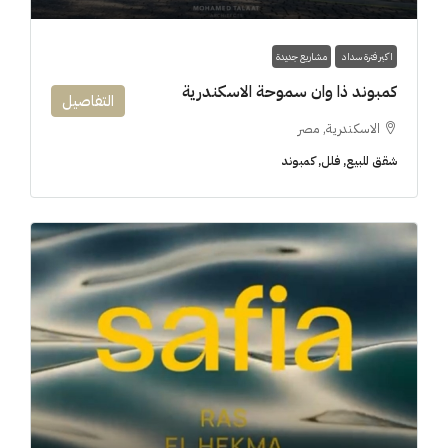
اكبر فترة سداد
مشاريع جديدة
كمبوند ذا وان سموحة الاسكندرية
التفاصيل
الاسكندرية, مصر
شقق للبيع, فلل, كمبوند