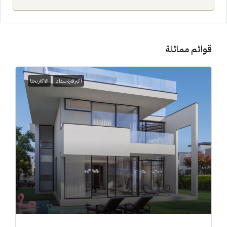
قوائم مماثلة
اكبر فترة سداد
الاكثر بحثا