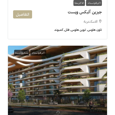
اكبر فترة سداد
الاكثر بحثا
جيزين أليكس ويست
التفاصيل
الاسكندرية
تاون هاوس, توين هاوس, فلل, كمبوند
اكبر فترة سداد
مشاريع جديدة
8.7M$