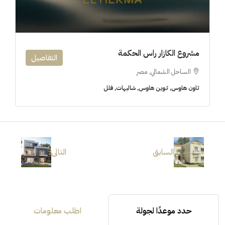
مشروع الكازار راس الحكمة
التفاصيل
الساحل الشمالي, مصر
تاون هاوس, توين هاوس, شاليهات, فلل
السابق
التالى
حدد موعدًا لجولة
اطلب معلومات