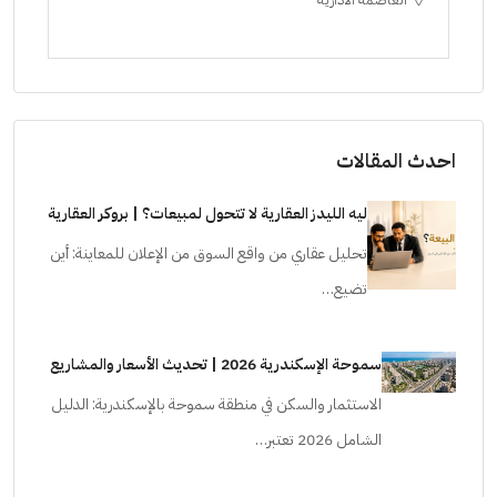
ستودي
احدث المقالات
ليه الليدز العقارية لا تتحول لمبيعات؟ | بروكر العقارية
تحليل عقاري من واقع السوق من الإعلان للمعاينة: أين
تضيع…
سموحة الإسكندرية 2026 | تحديث الأسعار والمشاريع
الاستثمار والسكن في منطقة سموحة بالإسكندرية: الدليل
الشامل 2026 تعتبر…