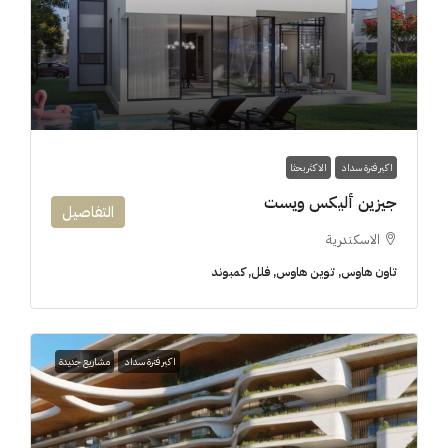
اكبر فترة سداد
الاكثر بحثا
جيزين أليكس ويست
التفاصيل
الاسكندرية
تاون هاوس, توين هاوس, فلل, كمبوند
اكبر فترة سداد
مشاريع جديدة