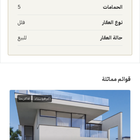
الحمامات
5
نوع العقار
فلل
حالة العقار
للبيع
قوائم مماثلة
اكبر فترة سداد
الاكثر بحثا