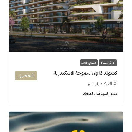
8.7M$
اكبر فترة سداد
مشاريع جديدة
كمبوند ذا وان سموحة الاسكندرية
التفاصيل
الاسكندرية, مصر
شقق للبيع, فلل, كمبوند