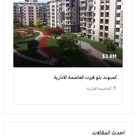
8M$
3.8M$
ط حتي
كمبوند بلو فيرت العاصمة الادارية
مشرو
العاصمة الادارية
ا
ستودي
احدث المقالات