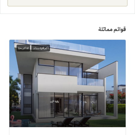
قوائم مماثلة
اكبر فترة سداد
الاكثر بحثا