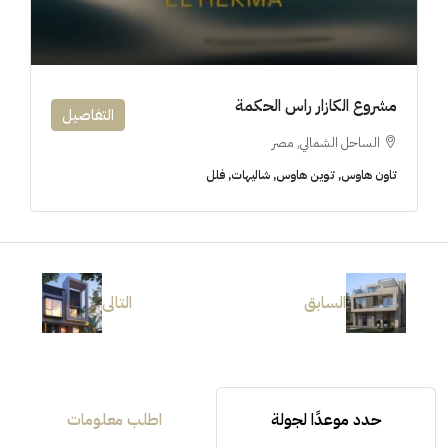
مشروع الكازار راس الحكمة
التفاصيل
الساحل الشمالي, مصر
تاون هاوس, توين هاوس, شاليهات, فلل
السابق
التالى
حدد موعدًا لجولة
اطلب معلومات