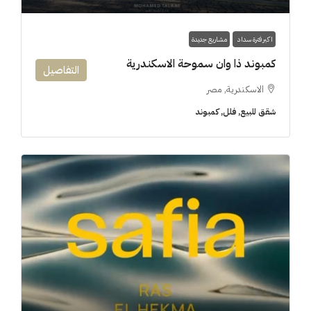
اكبر فترة سداد
مشاريع جديدة
كمبوند ذا وان سموحة الاسكندرية
التفاصيل
الاسكندرية, مصر
شقق للبيع, فلل, كمبوند