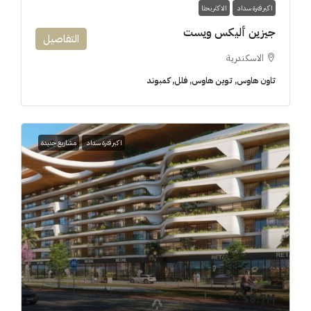
اكبر فترة سداد
الاكثر بحثا
جيزين أليكس ويست
التفاصيل
الاسكندرية
تاون هاوس, توين هاوس, فلل, كمبوند
اكبر فترة سداد
مشاريع جديدة
8.7M$