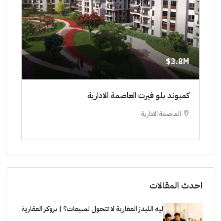
8M$
3.8M$
ط حتي
كمبوند بلو فيرت العاصمة الادارية
مشرو
العاصمة الادارية
ا
ستودي
احدث المقالات
ليه الليدز العقارية لا تتحول لمبيعات؟ | بروكر العقارية