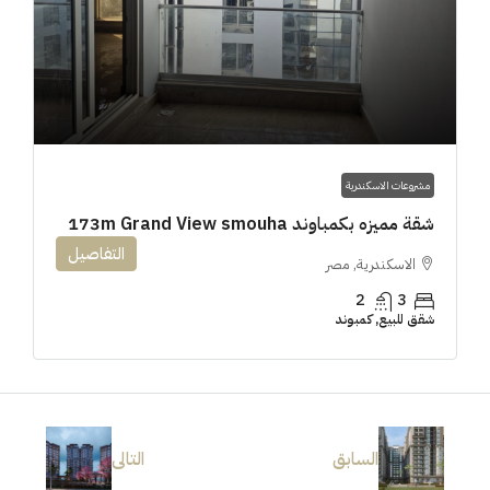
مشروعات الاسكندرية
شقة مميزه بكمباوند 173m Grand View smouha
التفاصيل
الاسكندرية, مصر
2
3
شقق للبيع, كمبوند
السابق
التالى