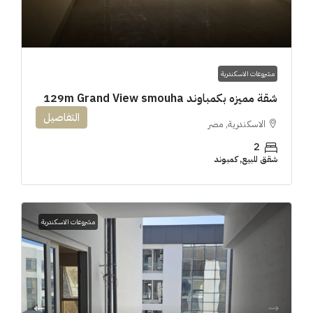
مشروعات الاسكندرية
شقة مميزه بكمباوند 129m Grand View smouha
التفاصيل
الاسكندرية, مصر
2
شقق للبيع, كمبوند
مشروعات الاسكندرية