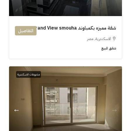
شقة مميزه بكمباوند 194m Grand View smouha
التفاصيل
الاسكندرية, مصر
شقق للبيع
مشروعات الاسكندرية