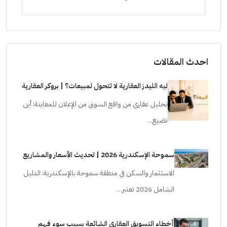
شقق للبيع, فلل, كمبوند
شقق ل
احدث المقالات
ليه الليدز العقارية لا تتحول لمبيعات؟ | بروكر العقارية
تحليل عقاري من واقع السوق من الإعلان للمعاينة: أين
تضيع…
سموحة الإسكندرية 2026 | تحديث الأسعار والمشاريع
الاستثمار والسكن في منطقة سموحة بالإسكندرية: الدليل
الشامل 2026 تعتبر…