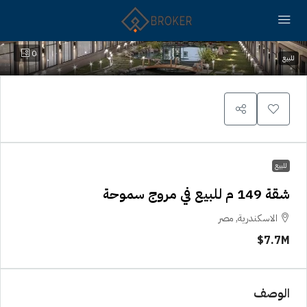
0
للبيع
للبيع
شقة 149 م للبيع في مروج سموحة
الاسكندرية, مصر
7.7M$
الوصف