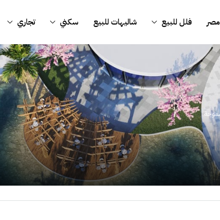
مصر
فلل للبيع
شاليهات للبيع
سكني
تجاري