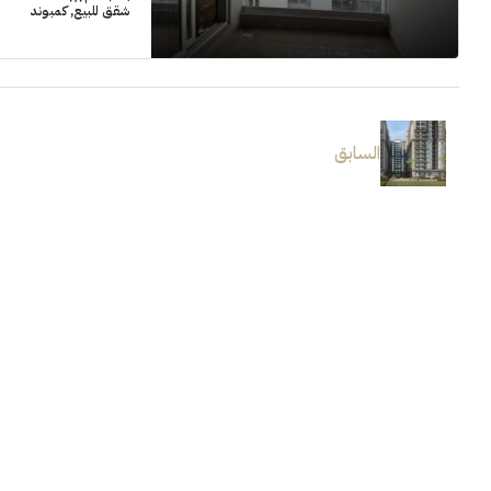
شقق للبيع, كمبوند
السابق