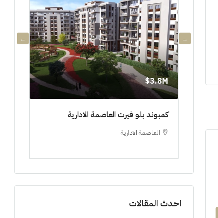
3.8M$
3.8M$
دي جويا ٣ العاصمة الادارية ادفع ١٠%
كمبوند بلو فيرت العاصمة الادارية
مشروع 
العاصمة الادارية
العلم
ستوديو, 
احدث المقالات