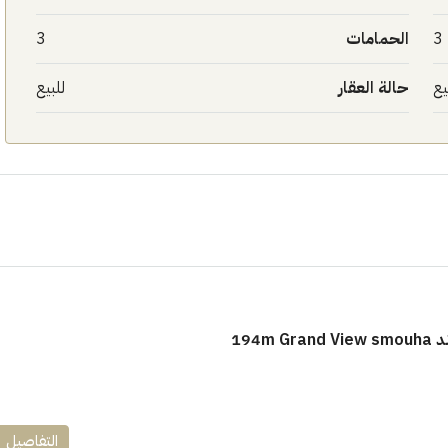
3
الحمامات
3
يع
حالة العقار
للبيع
١٧٥٠٠٠٠
ابراج زيد الشيخ زايد 10 % و قسط 6
راج ساويرس]
وقسط حتي ١٠ سنوات ( عاين وحدتك)
العاصمة الادارية
ل, كمبوند
شقق للبيع, كمبوند
194m
التفاصيل