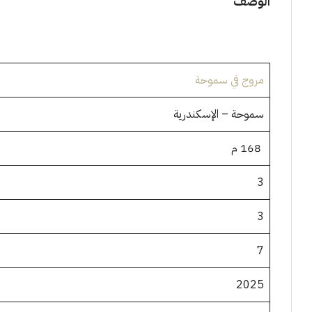
الوصف
مروج في سموحة
سموحة – الإسكندرية
168 م
3
3
7
2025