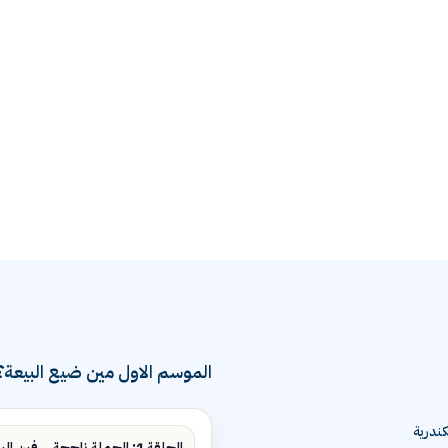
الموسم الاول مين ضيع البيعة؟
ندرية
الحلقة 1: الحملة ناجحة... فين البيع؟