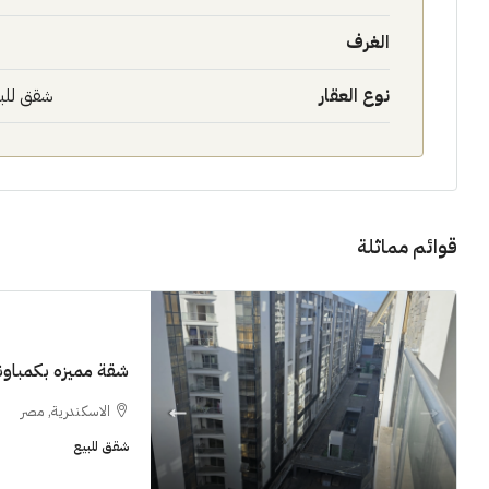
الغرف
نوع العقار
شقق للب
11M$
قوائم مماثلة
سنوات [اب
الشيخ زايد
شقق للبيع, فل
شقة مميزه بكمباوند  Grand View smouha
الاسكندرية, مصر
شقق للبيع