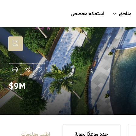
مناطق
استعلام مخصص
9M$
حدد موعدًا لجولة
اطلب معلومات