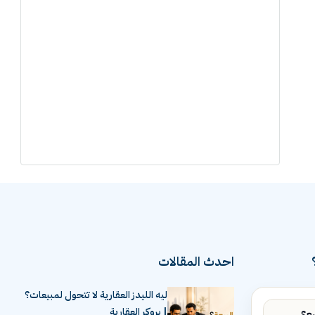
احدث المقالات
ليه الليدز العقارية لا تتحول لمبيعات؟
| بروكر العقارية