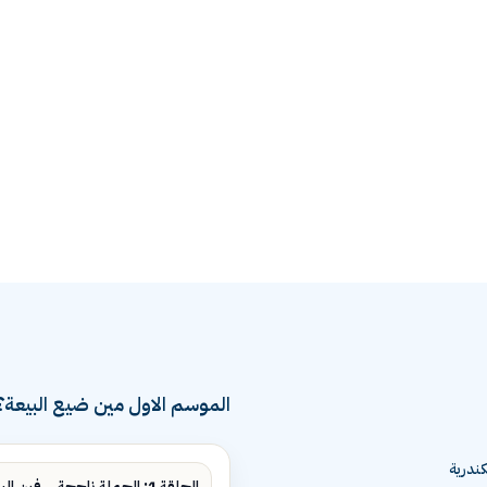
الموسم الاول مين ضيع البيعة؟
ندرية
الحلقة 1: الحملة ناجحة... فين البيع؟