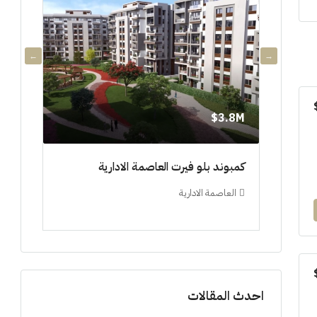
3.8M$
3.8M$
دي جويا ٣ العاصمة الادارية ادفع ١٠%
كمبوند بلو فيرت العاصمة الادارية
مشروع 
العاصمة الادارية
العلم
ستوديو, 
احدث المقالات