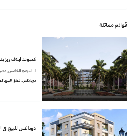
قوائم مماثلة
11M$
كمبوند ايلاف ريزي
التجمع الخامس, مصر
سنوات [اب
دوبليكس, شقق للبيع, كم
الشيخ زايد
شقق للبيع, فل
دوبلكس للبيع في النر