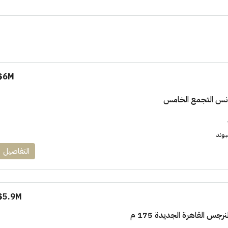
6M$
١٧٥٠٠٠٠
دنس التجمع الخامس
ابراج زيد الشيخ زايد 10 % و قسط 6
راج ساويرس]
وقسط حتي ١٠ سنوات ( عاين وحدتك)
بوند
التفاصيل
العاصمة الادارية
ل, كمبوند
شقق للبيع, كمبوند
5.9M$
جس القاهرة الجديدة 175 م