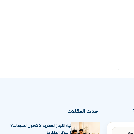
احدث المقالات
ليه الليدز العقارية لا تتحول لمبيعات؟
| بروكر العقارية