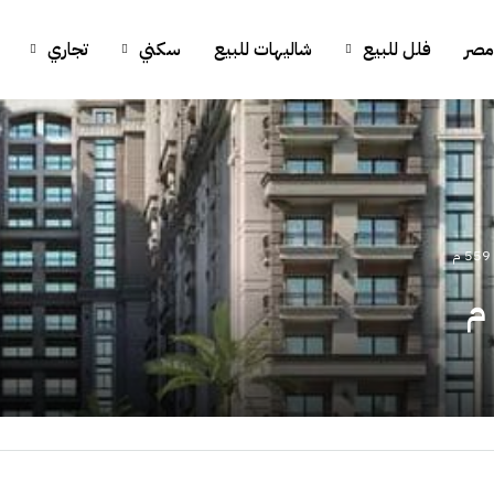
مصر
فلل للبيع
شاليهات للبيع
سكني
تجاري