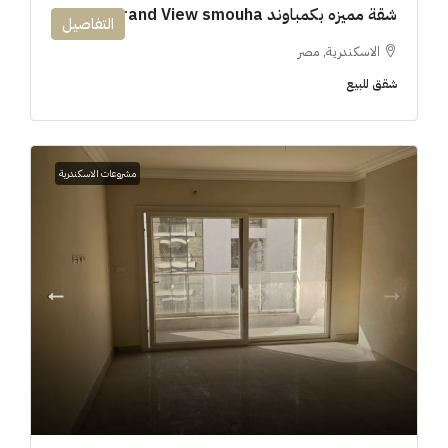
شقة مميزه بكمباوند 194m Grand View smouha
التفاصيل
الاسكندرية, مصر
شقق للبيع
مشروعات الاسكندرية