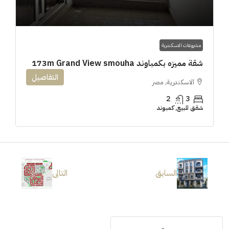
مشروعات الاسكندرية
شقة مميزه بكمباوند 173m Grand View smouha
التفاصيل
الاسكندرية, مصر
2
3
شقق للبيع, كمبوند
السابق
التالى