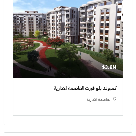
8M$
3.8M$
ط حتي
كمبوند بلو فيرت العاصمة الادارية
مشرو
العاصمة الادارية
ا
ستودي