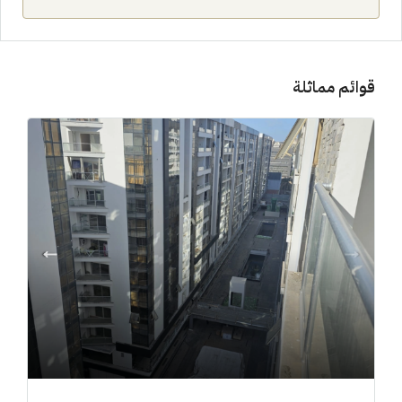
قوائم مماثلة