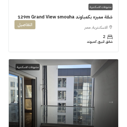
مشروعات الاسكندرية
شقة مميزه بكمباوند 129m Grand View smouha
التفاصيل
الاسكندرية, مصر
2
شقق للبيع, كمبوند
مشروعات الاسكندرية