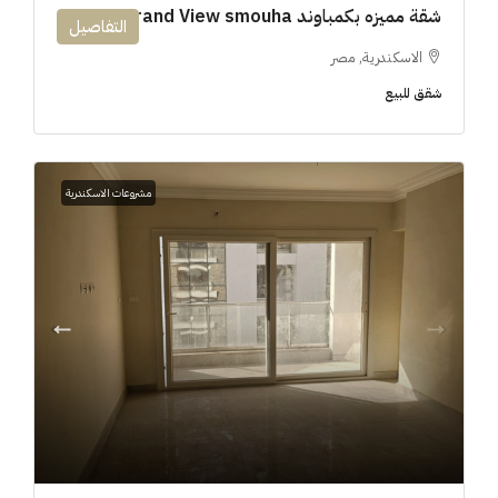
شقة مميزه بكمباوند 194m Grand View smouha
التفاصيل
الاسكندرية, مصر
شقق للبيع
مشروعات الاسكندرية