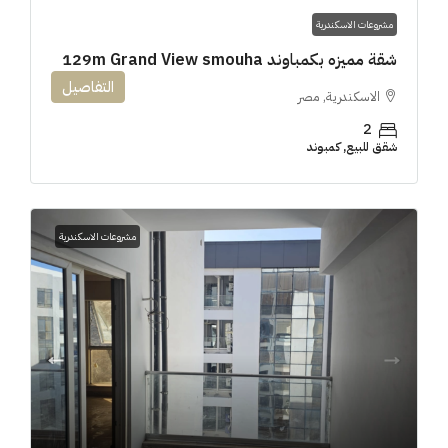
مشروعات الاسكندرية
شقة مميزه بكمباوند 129m Grand View smouha
التفاصيل
الاسكندرية, مصر
2
شقق للبيع, كمبوند
مشروعات الاسكندرية