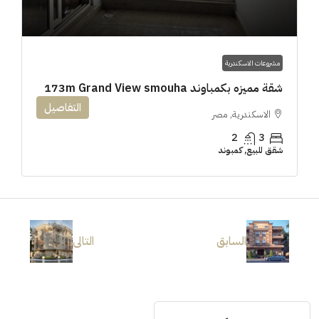
مشروعات الاسكندرية
شقة مميزه بكمباوند 173m Grand View smouha
التفاصيل
الاسكندرية, مصر
2
3
شقق للبيع, كمبوند
السابق
التالى