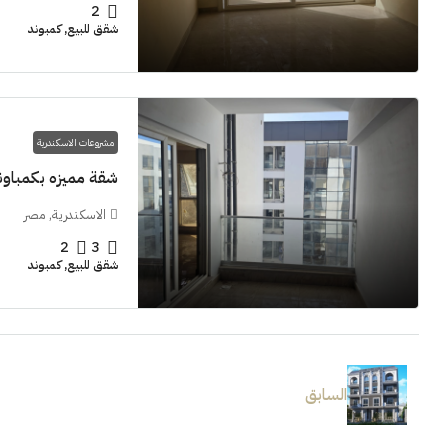
2
شقق للبيع, كمبوند
مشروعات الاسكندرية
شقة مميزه بكمباوند  Grand View smouha
الاسكندرية, مصر
2
3
شقق للبيع, كمبوند
السابق