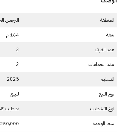
الوصف
المنطقة
النرجس ال
شقة
164 م
عدد الغرف
3
عدد الحمامات
2
التسليم
2025
نوع البيع
للبيع
نوع التشطيب
تشطيب كا
سعر الوحدة
3,250,000 جنيهاً مص