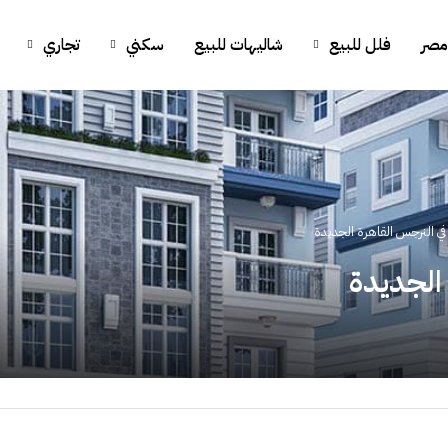
مصر
فلل للبيع
شاليهات للبيع
سكني
تجاري