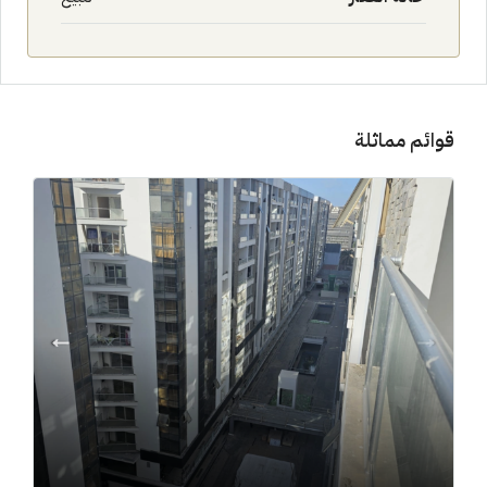
قوائم مماثلة