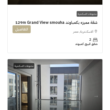
مشروعات الاسكندرية
شقة مميزه بكمباوند 129m Grand View smouha
التفاصيل
الاسكندرية, مصر
2
شقق للبيع, كمبوند
مشروعات الاسكندرية