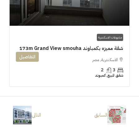
مشروعات الاسكندرية
شقة مميزه بكمباوند 173m Grand View smouha
التفاصيل
الاسكندرية, مصر
2
3
شقق للبيع, كمبوند
السابق
التالى