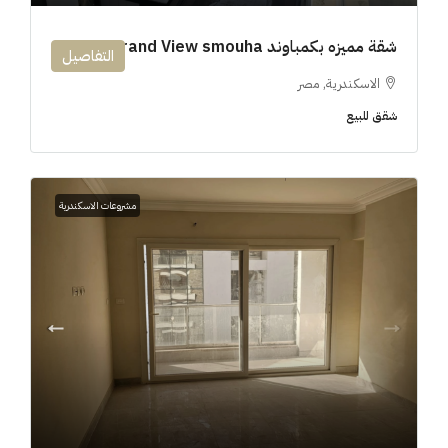
شقة مميزه بكمباوند 194m Grand View smouha
التفاصيل
الاسكندرية, مصر
شقق للبيع
مشروعات الاسكندرية