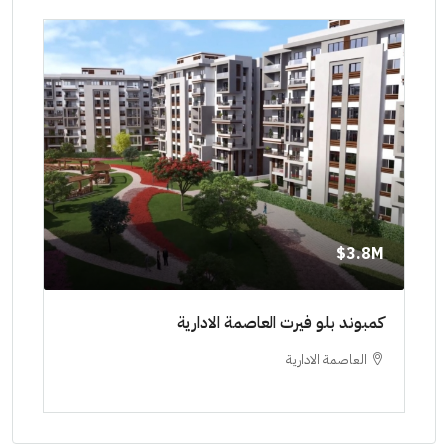
8M$
3.8M$
ط حتي
كمبوند بلو فيرت العاصمة الادارية
مشرو
العاصمة الادارية
ا
ستودي