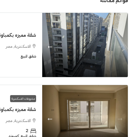
قوائم مماثلة
شقة مميزه بكمباوند  Grand View smouha
الاسكندرية, مصر
11M$
شقق للبيع
سنوات [اب
الشيخ زايد
مشروعات الاسكندرية
شقق للبيع, فل
شقة مميزه بكمباوند  Grand View smouha
الاسكندرية, مصر
2
شقق للبيع, كمبوند