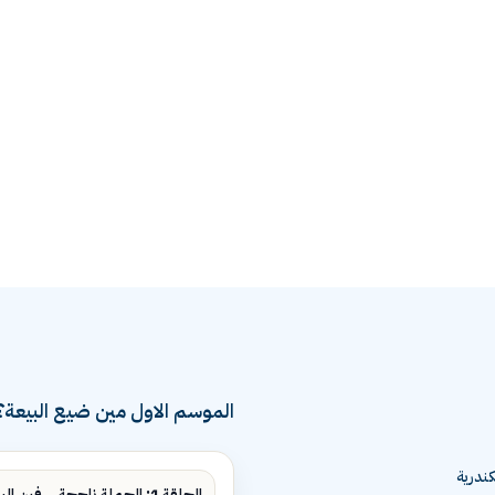
الموسم الاول مين ضيع البيعة؟
ندرية
الحلقة 1: الحملة ناجحة... فين البيع؟