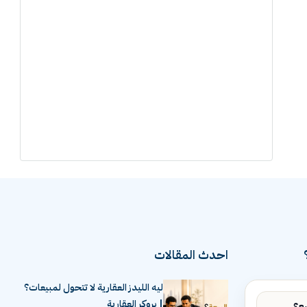
احدث المقالات
ليه الليدز العقارية لا تتحول لمبيعات؟
| بروكر العقارية