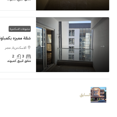
مشروعات الاسكندرية
شقة مميزه بكمباوند  Grand View smouha
الاسكندرية, مصر
2
3
شقق للبيع, كمبوند
السابق