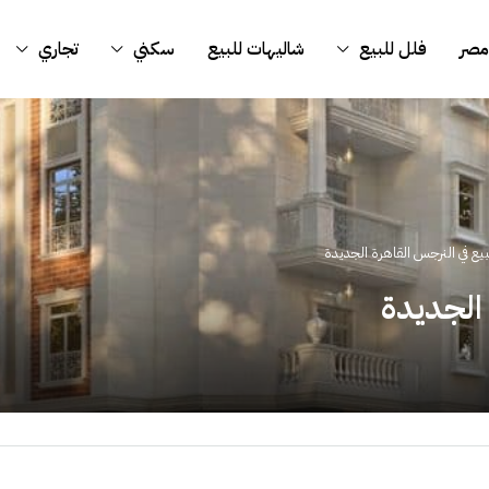
مصر
فلل للبيع
شاليهات للبيع
سكني
تجاري