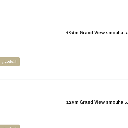
194m
١٧٥٠٠٠٠
التفاصيل
ابراج زيد الشيخ زايد 10 % و قسط 6
راج ساويرس]
وقسط حتي ١٠ سنوات ( عاين وحدتك)
العاصمة الادارية
ل, كمبوند
شقق للبيع, كمبوند
129m