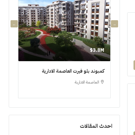
3.8M$
3.8M$
دي جويا ٣ العاصمة الادارية ادفع ١٠%
كمبوند بلو فيرت العاصمة الادارية
مشروع 
العاصمة الادارية
العلم
ستوديو, 
احدث المقالات