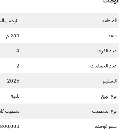
الوصف
المنطقة
النرجس ال
شقة
200 م
عدد الغرف
4
عدد الحمامات
2
التسليم
2025
نوع البيع
للبيع
نوع التشطيب
تشطيب كا
سعر الوحدة
5,800,000 جنيهاً مص