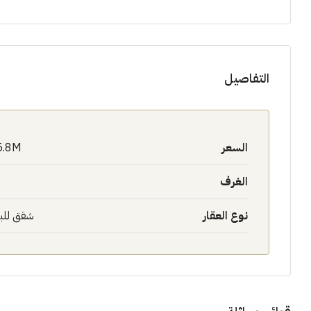
التفاصيل
السعر
5.8M$
الغرف
نوع العقار
شقق للب