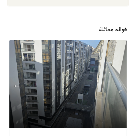
قوائم مماثلة