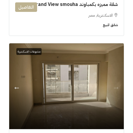
شقة مميزه بكمباوند 194m Grand View smouha
التفاصيل
الاسكندرية, مصر
شقق للبيع
مشروعات الاسكندرية