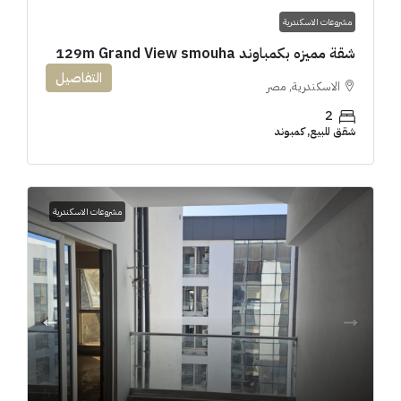
مشروعات الاسكندرية
شقة مميزه بكمباوند 129m Grand View smouha
التفاصيل
الاسكندرية, مصر
2
شقق للبيع, كمبوند
مشروعات الاسكندرية