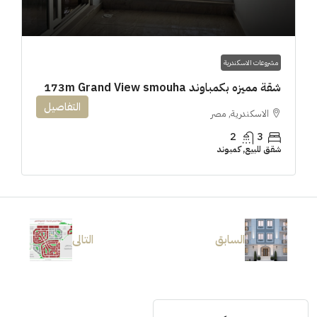
مشروعات الاسكندرية
شقة مميزه بكمباوند 173m Grand View smouha
التفاصيل
الاسكندرية, مصر
2
3
شقق للبيع, كمبوند
السابق
التالى