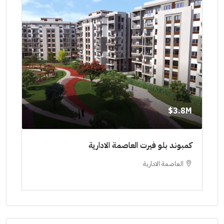
8M$
3.8M$
ط حتي
كمبوند بلو فيرت العاصمة الادارية
مشرو
العاصمة الادارية
ا
ستودي