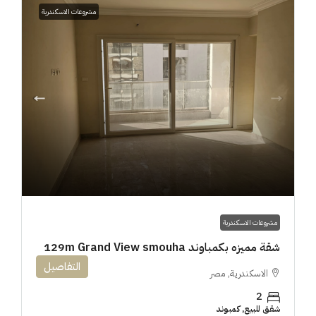
مشروعات الاسكندرية
مشروعات الاسكندرية
شقة مميزه بكمباوند 129m Grand View smouha
التفاصيل
الاسكندرية, مصر
2
شقق للبيع, كمبوند