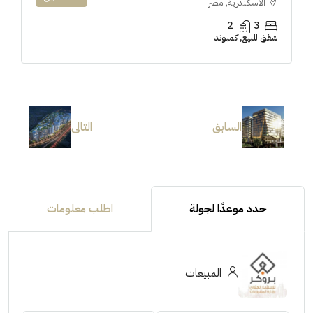
الاسكندرية, مصر
2
3
شقق للبيع, كمبوند
السابق
التالى
حدد موعدًا لجولة
اطلب معلومات
المبيعات