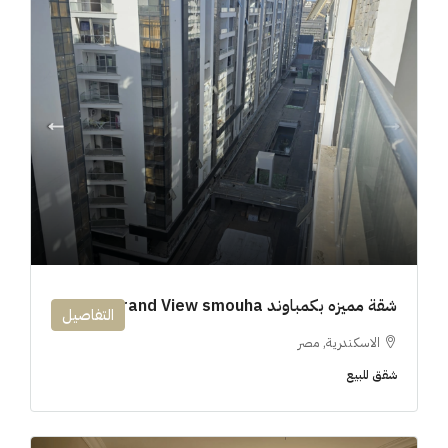
شقة مميزه بكمباوند 194m Grand View smouha
التفاصيل
الاسكندرية, مصر
شقق للبيع