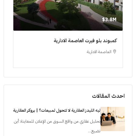
8M$
3.8M$
ط حتي
كمبوند بلو فيرت العاصمة الادارية
مشرو
العاصمة الادارية
ا
ستودي
احدث المقالات
ليه الليدز العقارية لا تتحول لمبيعات؟ | بروكر العقارية
تحليل عقاري من واقع السوق من الإعلان للمعاينة: أين
تضيع…