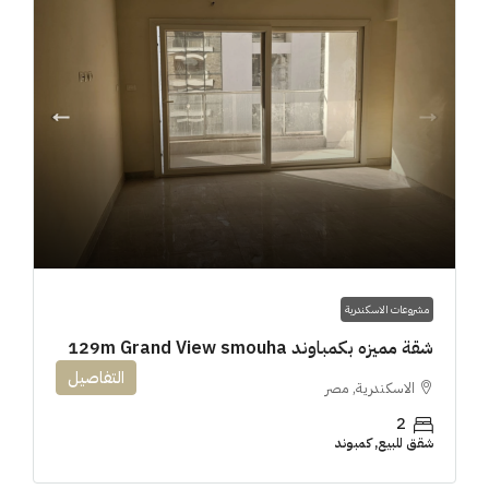
مشروعات الاسكندرية
شقة مميزه بكمباوند 129m Grand View smouha
التفاصيل
الاسكندرية, مصر
2
شقق للبيع, كمبوند