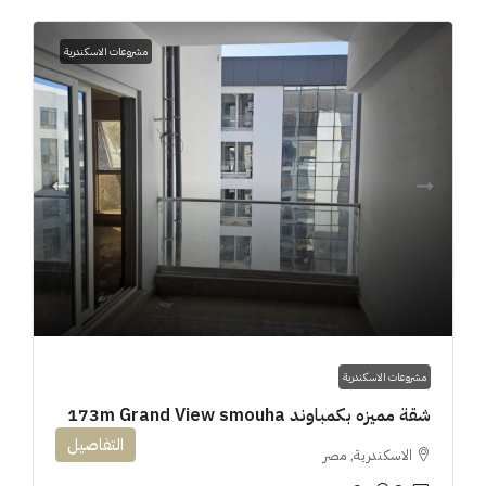
مشروعات الاسكندرية
مشروعات الاسكندرية
شقة مميزه بكمباوند 173m Grand View smouha
التفاصيل
الاسكندرية, مصر