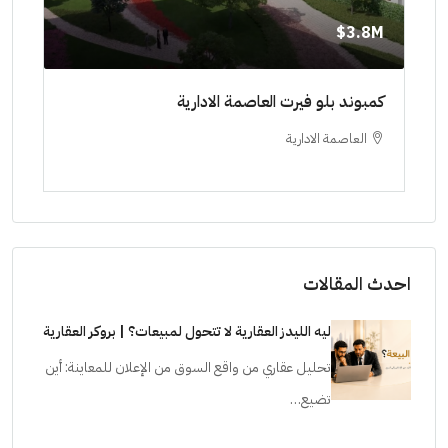
8M$
3.8M$
ط حتي
كمبوند بلو فيرت العاصمة الادارية
مشرو
العاصمة الادارية
ا
ستودي
احدث المقالات
ليه الليدز العقارية لا تتحول لمبيعات؟ | بروكر العقارية
تحليل عقاري من واقع السوق من الإعلان للمعاينة: أين
تضيع…