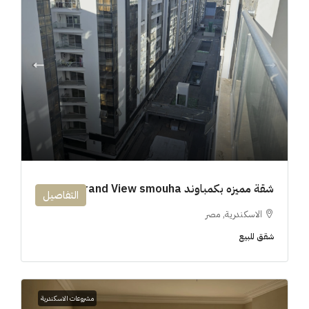
شقة مميزه بكمباوند 194m Grand View smouha
التفاصيل
الاسكندرية, مصر
شقق للبيع
مشروعات الاسكندرية