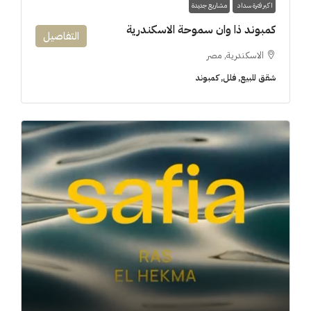
اكبر فترة سداد
مشاريع جديدة
كمبوند ذا وان سموحة الاسكندرية
التفاصيل
الاسكندرية, مصر
شقق للبيع, فلل, كمبوند