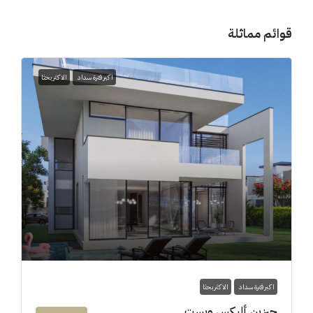
قوائم مماثلة
اكبر فترة سداد
الاكثر بحثا
اكبر فترة سداد
الاكثر بحثا
جيزين أليكس ويست