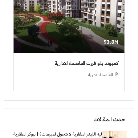
8M$
3.8M$
ط حتي
كمبوند بلو فيرت العاصمة الادارية
مشرو
العاصمة الادارية
ا
ستودي
احدث المقالات
ليه الليدز العقارية لا تتحول لمبيعات؟ | بروكر العقارية