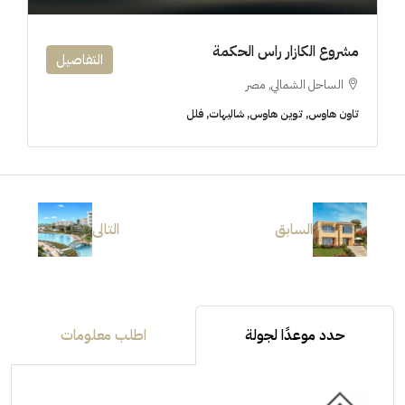
مشروع الكازار راس الحكمة
التفاصيل
الساحل الشمالي, مصر
تاون هاوس, توين هاوس, شاليهات, فلل
السابق
التالى
حدد موعدًا لجولة
اطلب معلومات