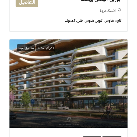
التفاصيل
الاسكندرية
تاون هاوس, توين هاوس, فلل, كمبوند
اكبر فترة سداد
مشاريع جديدة
8.7M$