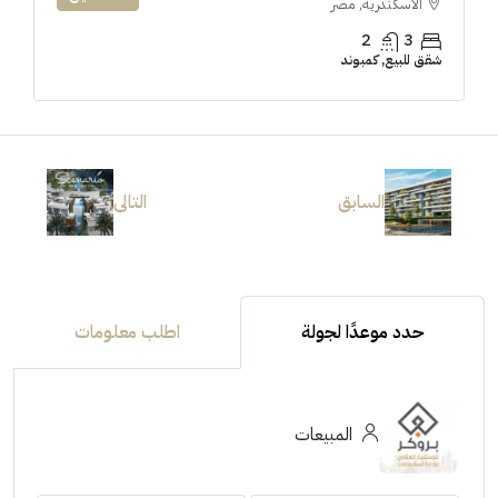
الاسكندرية, مصر
2
3
شقق للبيع, كمبوند
السابق
التالى
حدد موعدًا لجولة
اطلب معلومات
المبيعات