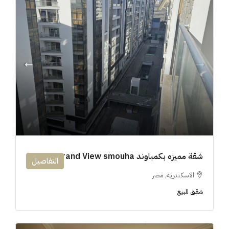
شقة مميزه بكمباوند 194m Grand View smouha
التفاصيل
الاسكندرية, مصر
شقق للبيع