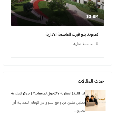
8M$
3.8M$
ط حتي
كمبوند بلو فيرت العاصمة الادارية
مشرو
العاصمة الادارية
ا
ستودي
احدث المقالات
ليه الليدز العقارية لا تتحول لمبيعات؟ | بروكر العقارية
تحليل عقاري من واقع السوق من الإعلان للمعاينة: أين
تضيع…