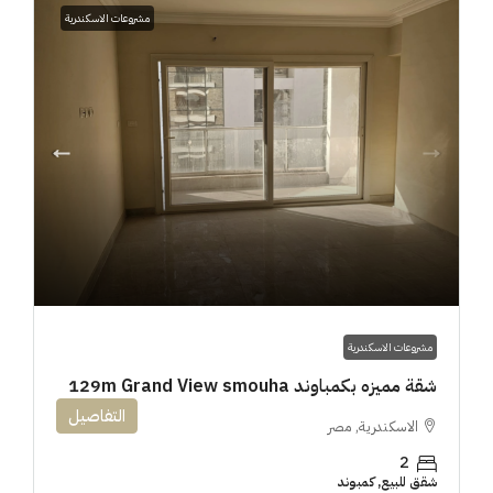
مشروعات الاسكندرية
مشروعات الاسكندرية
شقة مميزه بكمباوند 129m Grand View smouha
التفاصيل
الاسكندرية, مصر
2
شقق للبيع, كمبوند